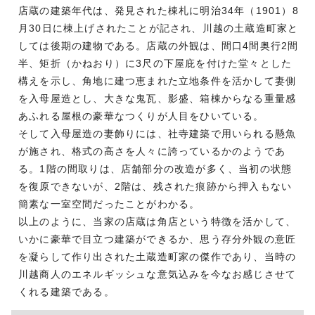
店蔵の建築年代は、発見された棟札に明治34年（1901）8
月30日に棟上げされたことが記され、川越の土蔵造町家と
しては後期の建物である。店蔵の外観は、間口4間奥行2間
半、矩折（かねおり）に3尺の下屋庇を付けた堂々とした
構えを示し、角地に建つ恵まれた立地条件を活かして妻側
を入母屋造とし、大きな鬼瓦、影盛、箱棟からなる重量感
あふれる屋根の豪華なつくりが人目をひいている。
そして入母屋造の妻飾りには、社寺建築で用いられる懸魚
が施され、格式の高さを人々に誇っているかのようであ
る。1階の間取りは、店舗部分の改造が多く、当初の状態
を復原できないが、2階は、残された痕跡から押入もない
簡素な一室空間だったことがわかる。
以上のように、当家の店蔵は角店という特徴を活かして、
いかに豪華で目立つ建築ができるか、思う存分外観の意匠
を凝らして作り出された土蔵造町家の傑作であり、当時の
川越商人のエネルギッシュな意気込みを今なお感じさせて
くれる建築である。