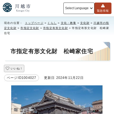
Select Language
緊急情報
現在の位置：
トップページ
>
くらし
>
文化・教養
>
文化財
>
川越市の指
定文化財
>
市指定文化財
>
市指定有形文化財
> 市指定有形文化財 松崎家
住宅
市指定有形文化財 松崎家住宅
いいね！
ページID1004027
更新日 2024年11月22日