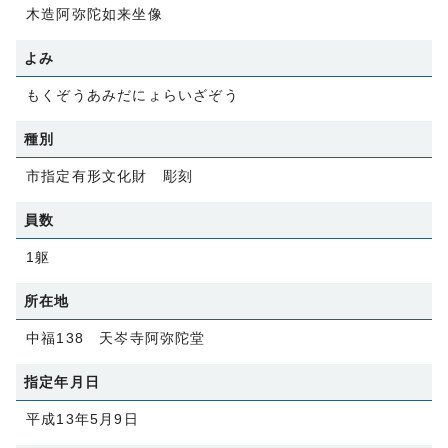
木造阿弥陀如来坐像
よみ
もくぞうあみだにょらいざぞう
種別
市指定有形文化財 彫刻
員数
1躯
所在地
中福138 天岑寺阿弥陀堂
指定年月日
平成13年5月9日