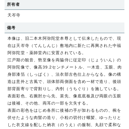
所有者
天岑寺
備考
本像は、旧二本木阿弥陀堂本尊として伝来したもので、現
在は天岑寺（てんしんじ）敷地内に新たに再興された中福
阿弥陀堂・薬師堂内に安置されている。
江戸期の観音、勢至像を両脇侍に従定印（じょういん）の
阿弥陀像で、像高39.2センチメートル、一木造、玉眼、肉
身部漆箔（しっぱく）、法衣部古色仕上からなる。像の構
造は意外と古風で、頭体部両側面を含め一材で造り、後頭
部背面寄りで背割りし、内刳（うちぐり）を施している。
表面彩色、右腕肘から先、裳先、像底底板及び両眼の玉眼
は後補、その他、両耳の一部を欠失する。
表面の彩色をはじめ各所に後補の手が加わるものの、椀を
伏せたような肉髻の造り、小粒の切付け螺髪、ゆったりと
した衣文線を配した衲衣（のうえ）の服制、丸顔で柔和な