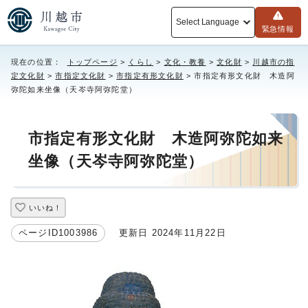
Select Language
緊急情報
現在の位置：
トップページ
>
くらし
>
文化・教養
>
文化財
>
川越市の指
定文化財
>
市指定文化財
>
市指定有形文化財
> 市指定有形文化財 木造阿
弥陀如来坐像（天岑寺阿弥陀堂）
市指定有形文化財 木造阿弥陀如来
坐像（天岑寺阿弥陀堂）
いいね！
ページID1003986
更新日 2024年11月22日