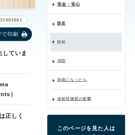
安全・安心
D1001661
防災
字で印刷
防犯
生していま
消防
急病になったら
me
ents）
放射性物質の影響
番は正しく
このページを見た人は