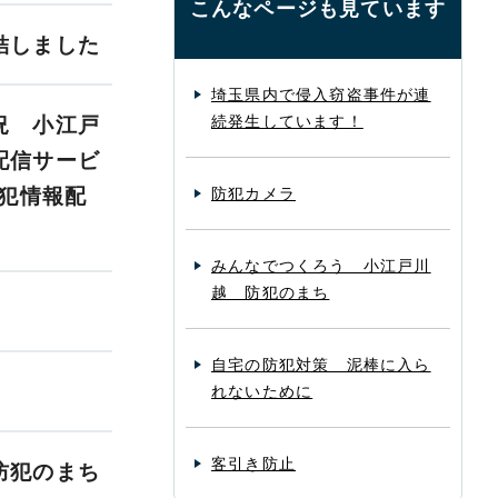
こんなページも見ています
結しました
埼玉県内で侵入窃盗事件が連
続発生しています！
況 小江戸
配信サービ
防犯情報配
防犯カメラ
みんなでつくろう 小江戸川
越 防犯のまち
自宅の防犯対策 泥棒に入ら
れないために
客引き防止
防犯のまち