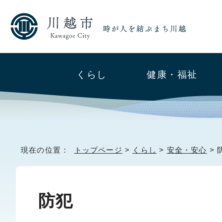
くらし
健康・福祉
現在の位置：
トップページ
>
くらし
>
安全・安心
> 
防犯