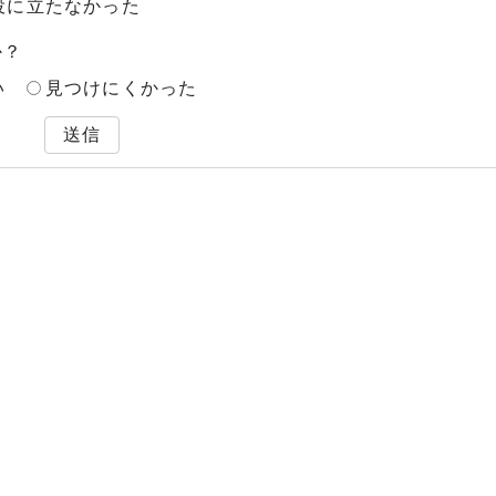
役に立たなかった
か？
い
見つけにくかった
送信