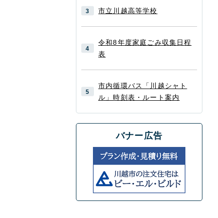
市立川越高等学校
令和8年度家庭ごみ収集日程
表
市内循環バス「川越シャト
ル」時刻表・ルート案内
バナー広告