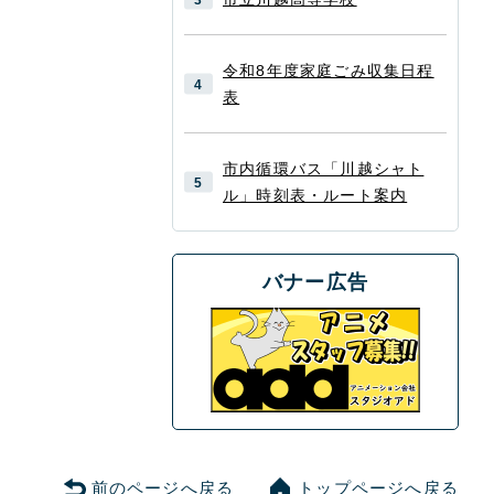
令和8年度家庭ごみ収集日程
表
市内循環バス「川越シャト
ル」時刻表・ルート案内
バナー広告
前のページへ戻る
トップページへ戻る