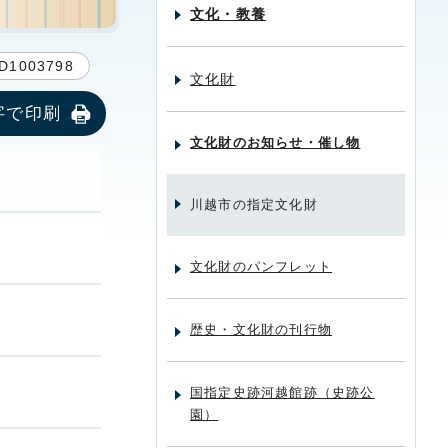
文化・教養
D1003798
文化財
字で印刷
文化財のお知らせ・催し物
川越市の指定文化財
文化財のパンフレット
歴史・文化財の刊行物
国指定史跡河越館跡（史跡公
園）