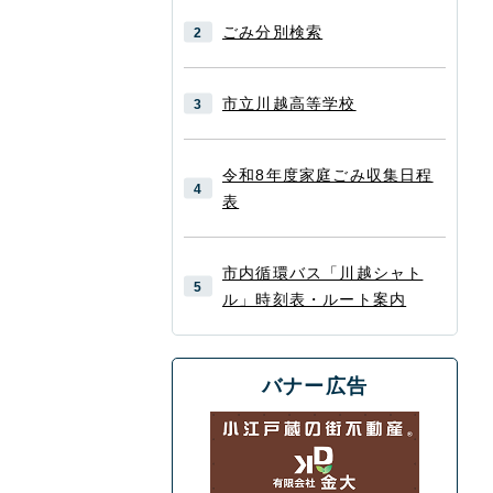
ごみ分別検索
市立川越高等学校
令和8年度家庭ごみ収集日程
表
市内循環バス「川越シャト
ル」時刻表・ルート案内
バナー広告