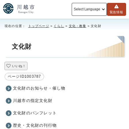
Select Language
緊急情報
現在の位置：
トップページ
>
くらし
>
文化・教養
> 文化財
文化財
いいね！
ページID1003787
文化財のお知らせ・催し物
川越市の指定文化財
文化財のパンフレット
歴史・文化財の刊行物