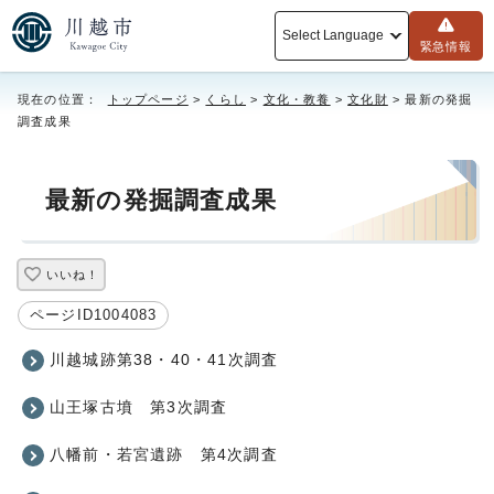
Select Language
緊急情報
現在の位置：
トップページ
>
くらし
>
文化・教養
>
文化財
> 最新の発掘
調査成果
最新の発掘調査成果
いいね！
ページID1004083
川越城跡第38・40・41次調査
山王塚古墳 第3次調査
八幡前・若宮遺跡 第4次調査