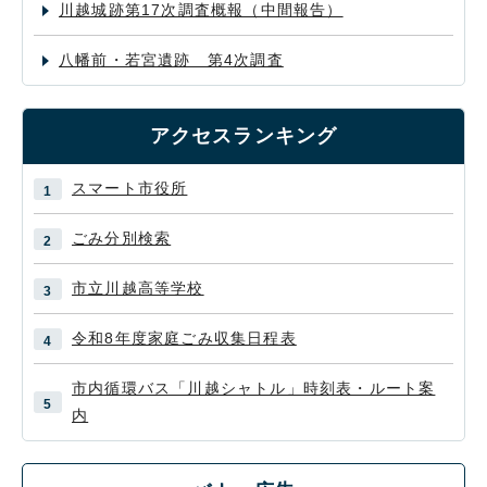
川越城跡第17次調査概報（中間報告）
八幡前・若宮遺跡 第4次調査
アクセスランキング
スマート市役所
ごみ分別検索
市立川越高等学校
令和8年度家庭ごみ収集日程表
市内循環バス「川越シャトル」時刻表・ルート案
内