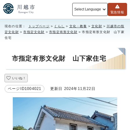
Select Language
緊急情報
現在の位置：
トップページ
>
くらし
>
文化・教養
>
文化財
>
川越市の指
定文化財
>
市指定文化財
>
市指定有形文化財
> 市指定有形文化財 山下家
住宅
市指定有形文化財 山下家住宅
いいね！
ページID1004021
更新日 2024年11月22日