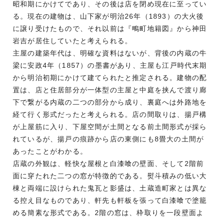
昭和期にかけてであり、その後は店を閉め現在に至ってい
る。現在の建物は、山下家が明治26年（1893）の大火後
に譲り受けたもので、それ以前は『鴫町地籍図』から神田
岩吉が居住していたと考えられる。
主屋の建築年代は、明確な資料はないが、背後の内蔵の牛
梁に安政4年（1857）の墨書があり、主屋も江戸時代末期
から明治初期にかけて建てられたと推定される。建物の配
置は、店と住居部分が一体型の主屋と中庭を挟んで渡り廊
下で繋がる内蔵の二つの部分から成り、裏庭へは外路地を
経て行く形式だったと考えられる。店の間取りは、揚戸構
が上屋筋に入り、下屋空間が土間となる前土間形式が採ら
れているが、揚戸の痕跡から店の東側にも8畳大の土間が
あったことがわかる。
店蔵の外観は、軽快な屋根と白漆喰の壁面、そして2階前
面に穿たれた二つの窓が特徴的である。熨斗積みの低い大
棟と両端に設けられた鬼瓦と影盛は、土蔵造町家とは異な
る控え目なものであり、軒先も軒板を張って白漆喰で塗籠
める簡素な形式である。2階の窓は、枠取りを一段壁面よ