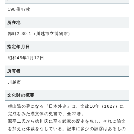
198冊47枚
所在地
郭町2-30-1（川越市立博物館）
指定年月日
昭和45年1月12日
所有者
川越市
文化財の概要
頼山陽の著になる『日本外史』は、文政10年（1827）に
完成をみた漢文体の史書で、全22巻。
源平二氏から徳川氏に至る武家の歴史を叙し、それに論文
を加えた体裁をなしている。記事に多少の誤謬はあるもの