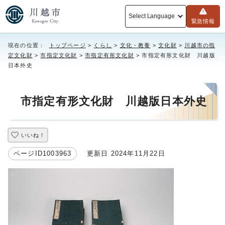
Select Language
緊急情報
現在の位置：
トップページ
>
くらし
>
文化・教養
>
文化財
>
川越市の指
定文化財
>
市指定文化財
>
市指定有形文化財
> 市指定有形文化財 川越版
日本外史
市指定有形文化財 川越版日本外史
いいね！
ページID1003963
更新日 2024年11月22日