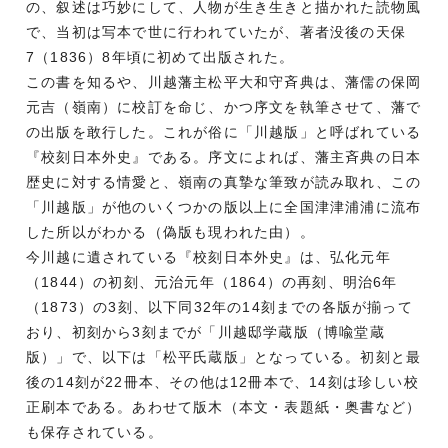
の、叙述は巧妙にして、人物が生き生きと描かれた読物風
で、当初は写本で世に行われていたが、著者没後の天保
7（1836）8年頃に初めて出版された。
この書を知るや、川越藩主松平大和守斉典は、藩儒の保岡
元吉（嶺南）に校訂を命じ、かつ序文を執筆させて、藩で
の出版を敢行した。これが俗に「川越版」と呼ばれている
『校刻日本外史』である。序文によれば、藩主斉典の日本
歴史に対する情愛と、嶺南の真摯な筆致が読み取れ、この
「川越版」が他のいくつかの版以上に全国津津浦浦に流布
した所以がわかる（偽版も現われた由）。
今川越に遺されている『校刻日本外史』は、弘化元年
（1844）の初刻、元治元年（1864）の再刻、明治6年
（1873）の3刻、以下同32年の14刻までの各版が揃って
おり、初刻から3刻までが「川越邸学蔵版（博喩堂蔵
版）」で、以下は「松平氏蔵版」となっている。初刻と最
後の14刻が22冊本、その他は12冊本で、14刻は珍しい校
正刷本である。あわせて版木（本文・表題紙・奥書など）
も保存されている。