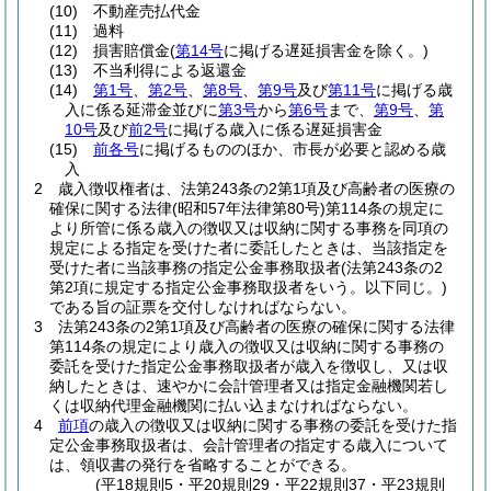
(10)
不動産売払代金
(11)
過料
(12)
損害賠償金
(
第14号
に掲げる遅延損害金を除く。)
(13)
不当利得による返還金
(14)
第1号
、
第2号
、
第8号
、
第9号
及び
第11号
に掲げる歳
入に係る延滞金並びに
第3号
から
第6号
まで、
第9号
、
第
10号
及び
前2号
に掲げる歳入に係る遅延損害金
(15)
前各号
に掲げるもののほか、市長が必要と認める歳
入
2
歳入徴収権者は、法第243条の2第1項及び高齢者の医療の
確保に関する法律
(昭和57年法律第80号)
第114条の規定に
より所管に係る歳入の徴収又は収納に関する事務を同項の
規定による指定を受けた者に委託したときは、当該指定を
受けた者に当該事務の指定公金事務取扱者
(法第243条の2
第2項に規定する指定公金事務取扱者をいう。以下同じ。)
である旨の証票を交付しなければならない。
3
法第243条の2第1項及び高齢者の医療の確保に関する法律
第114条の規定により歳入の徴収又は収納に関する事務の
委託を受けた指定公金事務取扱者が歳入を徴収し、又は収
納したときは、速やかに会計管理者又は指定金融機関若し
くは収納代理金融機関に払い込まなければならない。
4
前項
の歳入の徴収又は収納に関する事務の委託を受けた指
定公金事務取扱者は、会計管理者の指定する歳入について
は、領収書の発行を省略することができる。
(平18規則5・平20規則29・平22規則37・平23規則