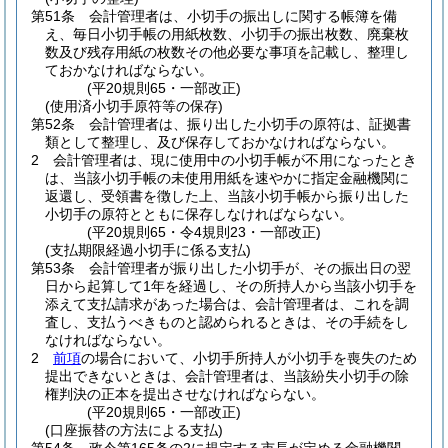
第51条
会計管理者は、小切手の振出しに関する帳簿を備
え、毎日小切手帳の用紙枚数、小切手の振出枚数、廃棄枚
数及び残存用紙の枚数その他必要な事項を記載し、整理し
ておかなければならない。
(平20規則65・一部改正)
(使用済小切手原符等の保存)
第52条
会計管理者は、振り出した小切手の原符は、証拠書
類として整理し、及び保存しておかなければならない。
2
会計管理者は、現に使用中の小切手帳が不用になったとき
は、当該小切手帳の未使用用紙を速やかに指定金融機関に
返還し、受領書を徴した上、当該小切手帳から振り出した
小切手の原符とともに保存しなければならない。
(平20規則65・令4規則23・一部改正)
(支払期限経過小切手に係る支払)
第53条
会計管理者が振り出した小切手が、その振出日の翌
日から起算して1年を経過し、その所持人から当該小切手を
添えて支払請求があった場合は、会計管理者は、これを調
査し、支払うべきものと認められるときは、その手続をし
なければならない。
2
前項
の場合において、小切手所持人が小切手を喪失のため
提出できないときは、会計管理者は、当該紛失小切手の除
権判決の正本を提出させなければならない。
(平20規則65・一部改正)
(口座振替の方法による支払)