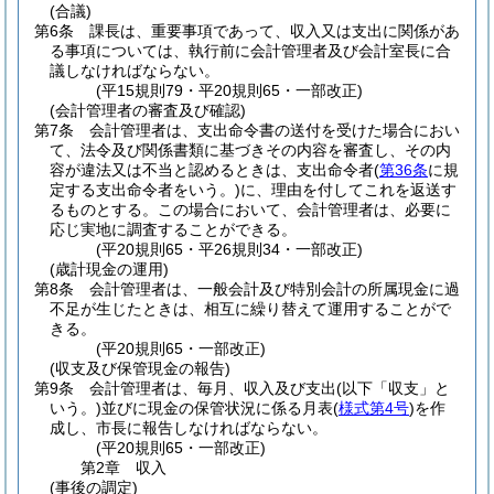
(合議)
第6条
課長は、重要事項であって、収入又は支出に関係があ
る事項については、執行前に会計管理者及び会計室長に合
議しなければならない。
(平15規則79・平20規則65・一部改正)
(会計管理者の審査及び確認)
第7条
会計管理者は、支出命令書の送付を受けた場合におい
て、法令及び関係書類に基づきその内容を審査し、その内
容が違法又は不当と認めるときは、支出命令者
(
第36条
に規
定する支出命令者をいう。)
に、理由を付してこれを返送す
るものとする。
この場合において、会計管理者は、必要に
応じ実地に調査することができる。
(平20規則65・平26規則34・一部改正)
(歳計現金の運用)
第8条
会計管理者は、一般会計及び特別会計の所属現金に過
不足が生じたときは、相互に繰り替えて運用することがで
きる。
(平20規則65・一部改正)
(収支及び保管現金の報告)
第9条
会計管理者は、毎月、収入及び支出
(以下「収支」と
いう。)
並びに現金の保管状況に係る月表
(
様式第4号
)
を作
成し、市長に報告しなければならない。
(平20規則65・一部改正)
第2章
収入
(事後の調定)