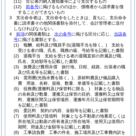
(11)
官公署の納入通知書等により支出するもの
(12)
前各号
に掲げるもののほか、債権者から請求書を徴
することができないもの
3
支出命令者は、支出命令をしたときは、直ちに、支出命令
書に請求書その他関係書類を添付して、会計管理者に送付
しなければならない。
4
前項
の関係書類は、
次の各号
に掲げる区分に応じ、
当該各
号
に掲げる書類とする。
(1)
報酬、給料及び職員手当
(退職手当を除く。)
支給を
受ける者の職、氏名、職務の級、号給等を記載した書類
(2)
退職手当 支給を受ける者の退職直前の所属及び職、
氏名、支給額等を記載した書類
(3)
旅費及び費用弁償 旅行地、日程、経路、出張者の職
及び氏名等を記載した書類
(4)
需用費
(光熱水費を除く。)
、原材料費及び備品購入
費 用途、名称、規格、数量、単価等を記載した書類
(5)
役務費
(運搬料及び保管料に限る。)
対象となる物品
の名称及び数量、運搬又は保管の目的、運搬料又は保管
料、運搬区間又は保管場所、運搬年月日又は保管期間等
を記載した書類
(6)
委託料 契約の内容、金額等を記載した書類
(7)
使用料及び賃借料 対象となる不動産の地番若しくは
所在地又は動産の所有者及び所在地等、使用又は借用の
期間、用途及び金額等を記載した書類
(8)
工事請負費 工事の件名、施工場所及び工事費内訳を