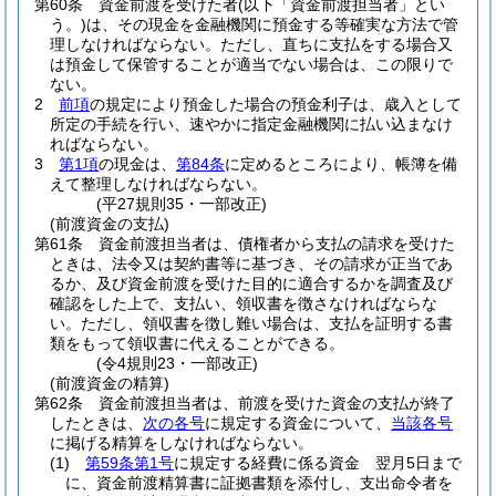
第60条
資金前渡を受けた者
(以下「資金前渡担当者」とい
う。)
は、その現金を金融機関に預金する等確実な方法で管
理しなければならない。
ただし、直ちに支払をする場合又
は預金して保管することが適当でない場合は、この限りで
ない。
2
前項
の規定により預金した場合の預金利子は、歳入として
所定の手続を行い、速やかに指定金融機関に払い込まなけ
ればならない。
3
第1項
の現金は、
第84条
に定めるところにより、帳簿を備
えて整理しなければならない。
(平27規則35・一部改正)
(前渡資金の支払)
第61条
資金前渡担当者は、債権者から支払の請求を受けた
ときは、法令又は契約書等に基づき、その請求が正当であ
るか、及び資金前渡を受けた目的に適合するかを調査及び
確認をした上で、支払い、領収書を徴さなければならな
い。
ただし、領収書を徴し難い場合は、支払を証明する書
類をもって領収書に代えることができる。
(令4規則23・一部改正)
(前渡資金の精算)
第62条
資金前渡担当者は、前渡を受けた資金の支払が終了
したときは、
次の各号
に規定する資金について、
当該各号
に掲げる精算をしなければならない。
(1)
第59条第1号
に規定する経費に係る資金 翌月5日まで
に、資金前渡精算書に証拠書類を添付し、支出命令者を