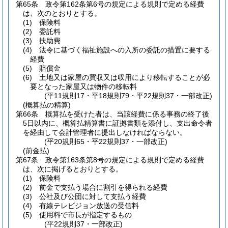
第65条
政令第162条第6号の規定による規則で定める経費
は、次のとおりとする。
(1)
保険料
(2)
委託料
(3)
扶助費
(4)
法令に基づく福祉施設への入所の委託の措置に要する
経費
(5)
賠償金
(6)
土地又は家屋の買収又は収用により移転することが必
要となった家屋又は物件の移転料
(平11規則17・平18規則79・平22規則37・一部改正)
(概算払の精算)
第66条
概算払を受けた者は、当該経費に係る事務の終了後
5日以内に、概算払精算書に証拠書類を添付し、支出命令者
を経由して会計管理者に提出しなければならない。
(平20規則65・平22規則37・一部改正)
(前金払)
第67条
政令第163条第8号の規定による規則で定める経費
は、次に掲げるとおりとする。
(1)
保険料
(2)
前金で支払う場合に割引を得られる経費
(3)
公社及び公団に対して支払う経費
(4)
有線テレビジョン放送の受信料
(5)
使用料で市長が指定するもの
(平22規則37・一部改正)