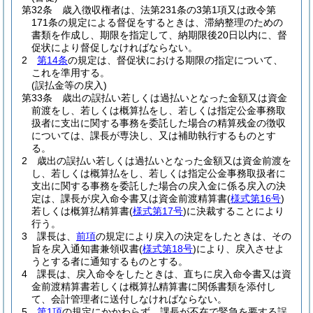
第32条
歳入徴収権者は、法第231条の3第1項又は政令第
171条の規定による督促をするときは、滞納整理のための
書類を作成し、期限を指定して、納期限後20日以内に、督
促状により督促しなければならない。
2
第14条
の規定は、督促状における期限の指定について、
これを準用する。
(誤払金等の戻入)
第33条
歳出の誤払い若しくは過払いとなった金額又は資金
前渡をし、若しくは概算払をし、若しくは指定公金事務取
扱者に支出に関する事務を委託した場合の精算残金の徴収
については、課長が専決し、又は補助執行するものとす
る。
2
歳出の誤払い若しくは過払いとなった金額又は資金前渡を
し、若しくは概算払をし、若しくは指定公金事務取扱者に
支出に関する事務を委託した場合の戻入金に係る戻入の決
定は、課長が戻入命令書又は資金前渡精算書
(
様式第16号
)
若しくは概算払精算書
(
様式第17号
)
に決裁することにより
行う。
3
課長は、
前項
の規定により戻入の決定をしたときは、その
旨を戻入通知書兼領収書
(
様式第18号
)
により、戻入させよ
うとする者に通知するものとする。
4
課長は、戻入命令をしたときは、直ちに戻入命令書又は資
金前渡精算書若しくは概算払精算書に関係書類を添付し
て、会計管理者に送付しなければならない。
5
第1項
の規定にかかわらず、課長が不在で緊急を要する誤