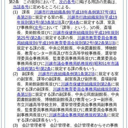
第2条
この規則において、
次の各号
に掲げる用語の意義は、
当該各号
に定めるところによる。
(1)
課長
川越市行政組織条例
(平成18年条例第37号)
第1
条第2項
に規定する室の長、
川越市行政組織規則
(平成19
年規則第3号)
第3条第1項
及び
第4条
に規定する課、室及
び事務所
(
次号
において「課等」という。)
の長、斎場
長、美術館長並びに
川越市保健所組織規則
(平成19年規則
第25号)
第2条
に規定する課の長、
川越市教育委員会事務
局組織規則
(平成19年教育委員会規則第2号)
第2条第1項
に
規定する課の長、中央公民館長、中央図書館長、博物館
長、教育センター所長及び市立高等学校事務長、選挙管
理委員会事務局長、監査委員事務局長並びに農業委員会
事務局長並びに
川越市議会事務局処務規程
(昭和51年市議
会規程第1号)
第2条
に規定する課の長をいう。
(2)
副課長
川越市行政組織条例第1条第2項
に規定する室
の副室長、課等の副課長、副室長及び副所長、斎場副場
長、美術館副館長並びに
川越市保健所組織規則第2条
に規
定する課の副課長、
川越市教育委員会事務局組織規則第2
条第1項
に規定する課の副課長、中央公民館副館長、中央
図書館副館長、博物館副館長及び教育センター副所長、
市立川越高等学校主幹、選挙管理委員会事務局副事務局
長、監査委員事務局副事務局長並びに農業委員会事務局
副事務局長並びに
川越市議会事務局処務規程第2条
に規定
する課の副課長をいう。
(3)
会計管理者等 会計管理者、会計管理者からその事務