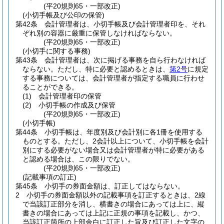
(平20規則65・一部改正)
(小切手帳及び公印の保管)
第42条
会計管理者は、小切手帳及び会計管理者印を、それ
ぞれ別の容器に厳重に保管しなければならない。
(平20規則65・一部改正)
(小切手に関する事務)
第43条
会計管理者は、次に掲げる事務を自ら行わなければ
ならない。
ただし、特に必要と認めるときは、
第2号
に規定
する事務については、会計管理者が指定する職員に行わせ
ることができる。
(1)
会計管理者印の保管
(2)
小切手帳の作成及び保管
(平20規則65・一部改正)
(小切手帳)
第44条
小切手帳は、年度別及び会計別に各1冊を使用する
ものとする。
ただし、2会計以上について、小切手帳を会計
別にする必要がない場合又は会計管理者が特に必要がある
と認める場合は、この限りでない。
(平20規則65・一部改正)
(記載事項の訂正)
第45条
小切手の券面金額は、訂正してはならない。
2
小切手の券面金額以外の記載事項を訂正するときは、2線
で当該訂正部分を消し、横書きの場合にあっては上に、縦
書きの場合にあっては上記に正規の事項を記載し、かつ、
当該訂正箇所の上部余白に訂正した旨及び訂正した文字の