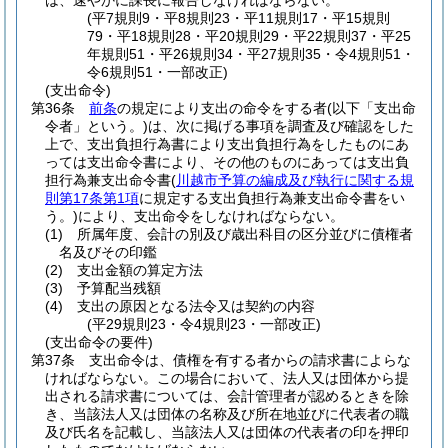
は、速やかに課長に報告しなければならない。
(平7規則9・平8規則23・平11規則17・平15規則
79・平18規則28・平20規則29・平22規則37・平25
年規則51・平26規則34・平27規則35・令4規則51・
令6規則51・一部改正)
(支出命令)
第36条
前条
の規定により支出の命令をする者
(以下「支出命
令者」という。)
は、次に掲げる事項を調査及び確認をした
上で、支出負担行為書により支出負担行為をしたものにあ
っては支出命令書により、その他のものにあっては支出負
担行為兼支出命令書
(
川越市予算の編成及び執行に関する規
則第17条第1項
に規定する支出負担行為兼支出命令書をい
う。)
により、支出命令をしなければならない。
(1)
所属年度、会計の別及び歳出科目の区分並びに債権者
名及びその印鑑
(2)
支出金額の算定方法
(3)
予算配当残額
(4)
支出の原因となる法令又は契約の内容
(平29規則23・令4規則23・一部改正)
(支出命令の要件)
第37条
支出命令は、債権を有する者からの請求書によらな
ければならない。
この場合において、法人又は団体から提
出される請求書については、会計管理者が認めるときを除
き、当該法人又は団体の名称及び所在地並びに代表者の職
及び氏名を記載し、当該法人又は団体の代表者の印を押印