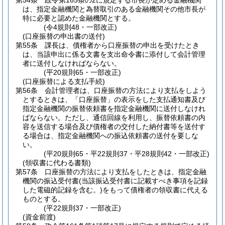
第54条
政令第165条の2に規定する市長が定める金融機関
は、指定金融機関と為替取引のある金融機関その他市長が
特に必要と認めた金融機関とする。
(令4規則48・一部改正)
(口座振替の申出書の送付)
第55条
課長は、債権者から口座振替の申出を受けたとき
は、当該申出に係る文書を支出命令書に添付して会計管理
者に送付しなければならない。
(平20規則65・一部改正)
(口座振替による支払手続)
第56条
会計管理者は、口座振替の方法により支払をしよう
とするときは、「口座振替」の表示をした支払通知書及び
指定金融機関の振替依頼書を指定金融機関に送付しなけれ
ばならない。
ただし、通信回線を利用し、振替依頼書の内
容を送信する場合及び債権者の交付した納付書等を送付す
る場合は、指定金融機関への振込依頼書の送付を要しな
い。
(平20規則65・平22規則37・平28規則42・一部改正)
(領収書に代わる書類)
第57条
口座振替の方法により支払をしたときは、指定金融
機関の振込受付書
(当該振込受付書に記載すべき事項を記録
した電磁的記録を含む。)
をもって債権者の領収書に代える
ものとする。
(平22規則37・一部改正)
(資金前渡)