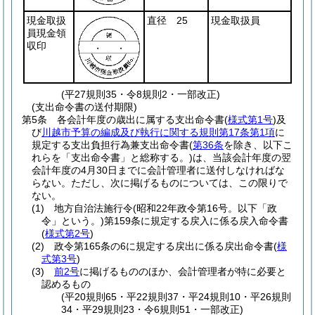
現金取扱
直径 25
現金取扱員
員現金領
収印
(平27規則35・令8規則2・一部改正)
(支出命令書の送付期限)
第5条
各会計年度の歳出に属する支出命令書
(
様式第1号
)
及
び
川越市予算の編成及び執行に関する規則第17条第1項
に
規定する支出負担行為兼支出命令書
(
第36条
を除き、以下こ
れらを「支出命令書」と総称する。)
は、当該会計年度の翌
会計年度の4月30日までに会計管理者に送付しなければな
らない。
ただし、次に掲げるものについては、この限りで
ない。
(1)
地方自治法施行令
(昭和22年政令第16号。以下「政
令」という。)
第159条に規定する戻入に係る戻入命令書
(
様式第2号
)
(2)
政令第165条の6に規定する戻出に係る戻出命令書
(
様
式第3号
)
(3)
前2号
に掲げるもののほか、会計管理者が特に必要と
認めるもの
(平20規則65・平22規則37・平24規則10・平26規則
34・平29規則23・令6規則51・一部改正)