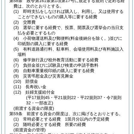
第58条
政令第161条第1項第17号に規定する規則で定める経
費は、次のとおりとする。
(1)
即時支払をしなければ購入し、利用し、又は使用する
ことができないものの購入等に要する経費
(2)
交際費
(3)
選挙に要する経費で、投票、開票及び選挙会の当日支
払を必要とするもの
(4)
小荷物運送料及び郵便料
(料金後納分を除く。)
並びに
印紙類の購入に要する経費
(5)
有料道路通行料、駐車料、会場使用料及び有料施設入
場料
(6)
修学旅行及び校外教育活動に要する経費
(7)
負担金並びに試験及び検査の申請手数料
(8)
自動車重量税印紙の購入に要する経費
(9)
災害弔慰金及び災害見舞金
(10)
賠償金
(11)
長寿祝い金
(12)
妊婦支援給付金
(平17規則45・平21規則22・平22規則37・令7規則
32・一部改正)
(前渡する資金の限度)
第59条
前渡する資金の限度は、次に掲げるとおりとする。
(1)
常時必要とする経費 1箇月分以内の予定経費
(2)
随時必要とする経費 所要の経費
(前渡資金の管理)