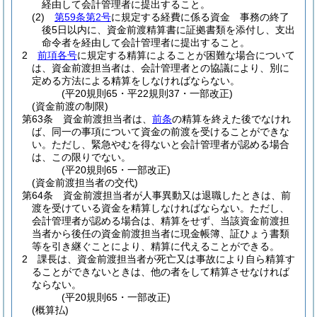
経由して会計管理者に提出すること。
(2)
第59条第2号
に規定する経費に係る資金 事務の終了
後5日以内に、資金前渡精算書に証拠書類を添付し、支出
命令者を経由して会計管理者に提出すること。
2
前項各号
に規定する精算によることが困難な場合について
は、資金前渡担当者は、会計管理者との協議により、別に
定める方法による精算をしなければならない。
(平20規則65・平22規則37・一部改正)
(資金前渡の制限)
第63条
資金前渡担当者は、
前条
の精算を終えた後でなけれ
ば、同一の事項について資金の前渡を受けることができな
い。
ただし、緊急やむを得ないと会計管理者が認める場合
は、この限りでない。
(平20規則65・一部改正)
(資金前渡担当者の交代)
第64条
資金前渡担当者が人事異動又は退職したときは、前
渡を受けている資金を精算しなければならない。
ただし、
会計管理者が認める場合は、精算をせず、当該資金前渡担
当者から後任の資金前渡担当者に現金帳簿、証ひょう書類
等を引き継ぐことにより、精算に代えることができる。
2
課長は、資金前渡担当者が死亡又は事故により自ら精算す
ることができないときは、他の者をして精算させなければ
ならない。
(平20規則65・一部改正)
(概算払)