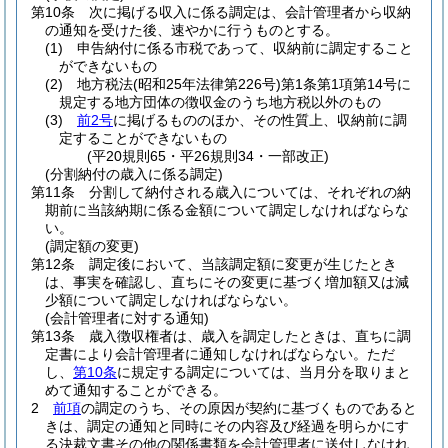
第10条
次に掲げる収入に係る調定は、会計管理者から収納
の通知を受けた後、速やかに行うものとする。
(1)
申告納付に係る市税であって、収納前に調定すること
ができないもの
(2)
地方税法
(昭和25年法律第226号)
第1条第1項第14号に
規定する地方団体の徴収金のうち地方税以外のもの
(3)
前2号
に掲げるもののほか、その性質上、収納前に調
定することができないもの
(平20規則65・平26規則34・一部改正)
(分割納付の歳入に係る調定)
第11条
分割して納付される歳入については、それぞれの納
期前に当該納期に係る金額について調定しなければならな
い。
(調定額の変更)
第12条
調定後において、当該調定額に変更が生じたとき
は、事実を確認し、直ちにその変更に基づく増加額又は減
少額について調定しなければならない。
(会計管理者に対する通知)
第13条
歳入徴収権者は、歳入を調定したときは、直ちに調
定書により会計管理者に通知しなければならない。
ただ
し、
第10条
に規定する調定については、当月分を取りまと
めて通知することができる。
2
前項
の調定のうち、その原因が契約に基づくものであると
きは、調定の通知と同時にその内容及び経過を明らかにす
る決裁文書その他の関係書類を会計管理者に送付しなけれ