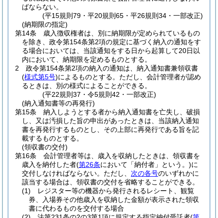
ばならない。
(平15規則79・平20規則65・平26規則34・一部改正)
(納期限の指定)
第14条
歳入徴収権者は、別に納期限が定められているもの
を除き、政令第154条第2項の規定に基づく納入の通知をす
る場合においては、当該通知をする日から起算して20日以
内において、納期限を定めるものとする。
2
政令第154条第2項の納入の通知は、納入通知書兼領収書
(
様式第5号
)
によるものとする。
ただし、会計管理者が認め
るときは、別の様式によることができる。
(平22規則37・令5規則42・一部改正)
(納入通知書等の再発行)
第15条
納入しようとする者から納入通知書を亡失し、破損
し、又は汚損した旨の申出があったときは、当該納入通知
書を再発行するものとし、その上部に再発行である旨を記
載するものとする。
(領収書の交付)
第16条
会計管理者等は、歳入を収納したときは、領収書を
歳入を納付した者
(
第26条
において「納付者」という。)
に
交付しなければならない。
ただし、
次の各号
のいずれかに
該当する場合は、領収書の交付を省略することができる。
(1)
レジスター等の機器から発行されるレシート、観覧
券、入場券その他歳入を収納した金額が表示された領収
書に代わるものを交付する場合
(2)
法第231条の2の3第1項に規定する指定納付受託者
(
第