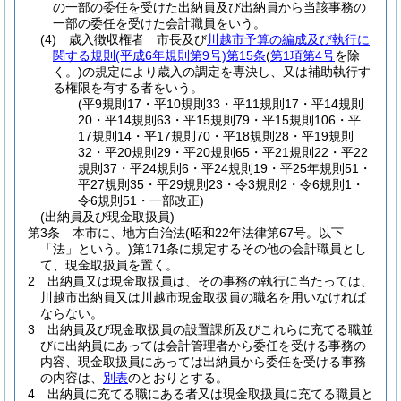
の一部の委任を受けた出納員及び出納員から当該事務の
一部の委任を受けた会計職員をいう。
(4)
歳入徴収権者 市長及び
川越市予算の編成及び執行に
関する規則
(平成6年規則第9号)
第15条
(
第1項第4号
を除
く。)
の規定により歳入の調定を専決し、又は補助執行す
る権限を有する者をいう。
(平9規則17・平10規則33・平11規則17・平14規則
20・平14規則63・平15規則79・平15規則106・平
17規則14・平17規則70・平18規則28・平19規則
32・平20規則29・平20規則65・平21規則22・平22
規則37・平24規則6・平24規則19・平25年規則51・
平27規則35・平29規則23・令3規則2・令6規則1・
令6規則51・一部改正)
(出納員及び現金取扱員)
第3条
本市に、地方自治法
(昭和22年法律第67号。以下
「法」という。)
第171条に規定するその他の会計職員とし
て、現金取扱員を置く。
2
出納員又は現金取扱員は、その事務の執行に当たっては、
川越市出納員又は川越市現金取扱員の職名を用いなければ
ならない。
3
出納員及び現金取扱員の設置課所及びこれらに充てる職並
びに出納員にあっては会計管理者から委任を受ける事務の
内容、現金取扱員にあっては出納員から委任を受ける事務
の内容は、
別表
のとおりとする。
4
出納員に充てる職にある者又は現金取扱員に充てる職員と