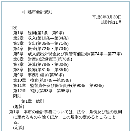
○川越市会計規則
平成6年3月30日
規則第11号
目次
第1章
総則
(第1条―第9条)
第2章
収入
(第10条―第34条)
第3章
支出
(第35条―第71条)
第4章
振替
(第72条・第73条)
第5章
歳入歳出外現金及び保管有価証券
(第74条―第77条)
第6章
財産の記録管理
(第78条)
第7章
決算
(第79条・第80条)
第8章
帳簿
(第81条―第85条)
第9章
事務引継ぎ
(第86条)
第10章
検査
(第87条―第89条)
第11章
監督責任及び保管責任
(第90条―第92条)
第12章
補則
(第93条―第95条)
附則
第1章
総則
(趣旨)
第1条
本市の会計事務については、法令、条例及び他の規則
に定めるものを除くほか、この規則の定めるところによ
る。
(定義)