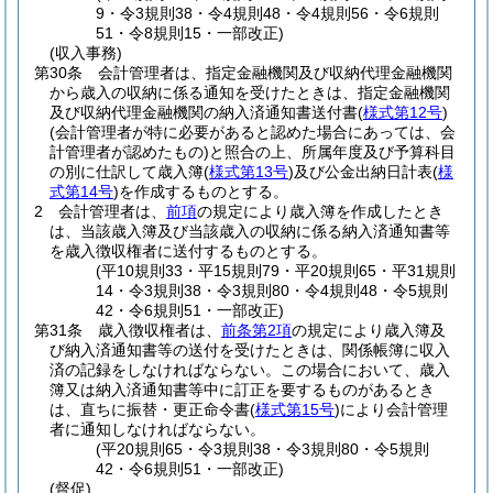
9・令3規則38・令4規則48・令4規則56・令6規則
51・令8規則15・一部改正)
(収入事務)
第30条
会計管理者は、指定金融機関及び収納代理金融機関
から歳入の収納に係る通知を受けたときは、指定金融機関
及び収納代理金融機関の納入済通知書送付書
(
様式第12号
)
(会計管理者が特に必要があると認めた場合にあっては、会
計管理者が認めたもの)
と照合の上、所属年度及び予算科目
の別に仕訳して歳入簿
(
様式第13号
)
及び公金出納日計表
(
様
式第14号
)
を作成するものとする。
2
会計管理者は、
前項
の規定により歳入簿を作成したとき
は、当該歳入簿及び当該歳入の収納に係る納入済通知書等
を歳入徴収権者に送付するものとする。
(平10規則33・平15規則79・平20規則65・平31規則
14・令3規則38・令3規則80・令4規則48・令5規則
42・令6規則51・一部改正)
第31条
歳入徴収権者は、
前条第2項
の規定により歳入簿及
び納入済通知書等の送付を受けたときは、関係帳簿に収入
済の記録をしなければならない。
この場合において、歳入
簿又は納入済通知書等中に訂正を要するものがあるとき
は、直ちに振替・更正命令書
(
様式第15号
)
により会計管理
者に通知しなければならない。
(平20規則65・令3規則38・令3規則80・令5規則
42・令6規則51・一部改正)
(督促)