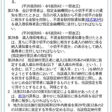
る。
(平20規則65・令5規則42・一部改正)
第27条
会計管理者は、指定金融機関から小切手不渡りの通
知を受けたときは、当日の収入金額から不渡小切手の金額
に相当する金額を控除し、不渡金額控除通知書
(
様式第9号
)
を歳入徴収権者及び指定金融機関に送付しなければならな
い。
(平20規則65・令5規則42・一部改正)
第28条
歳入徴収権者は、不渡金額控除通知書を受けたとき
は、直ちに不渡小切手の金額に相当する歳入の納付に係る
納入通知書を作成し、「小切手不渡分」の表示をして納入
義務者に交付しなければならない。
(指定納付受託者の指定等)
第28条の2
指定納付受託者に歳入
(法第235条の4第3項に規
定する歳入歳出外現金
(以下「歳入歳出外現金」という。)
を含む。以下この条において「歳入等」という。)
を納付さ
せようとする場合において、当該歳入等の納付に係る事務
を担当する課長は、当該指定納付受託者の指定に関し、あ
らかじめ会計管理者に協議するものとする。
当該指定を取
り消そうとするときも、同様とする。
2
法第231条の2の3第3項の規定による届出があったとき
は、
前項
の課長は、速やかに当該届出に係る内容を会計管
理者に報告しなければならない。
3
地方自治法施行規則
(昭和22年内務省令第29号)
第12条の2
の15第1項に規定する市長が定める日は、当該指定納付受