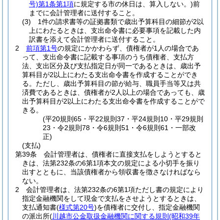
号)
第1条第1項
に規定する市の休日は、算入しない。)
前
までに会計管理者に送付すること。
(3)
1件の請求書等の証拠書類で歳出予算科目の細節が2以
上にわたるときは、支出命令書に必要事項を記載した内
訳書を添えて会計管理者に送付すること。
2
前項第1号
の規定にかかわらず、債権者が1人の場合であ
って、支出命令書に記載する事項のうち債権者、支払方
法、支出区分及び支払指定日が同一であるときは、歳出予
算科目が2以上にわたる支出命令書を作成することができ
る。
ただし、歳出予算科目の節が給与、職員手当等又は共
済費であるときは、債権者が2人以上の場合であっても、歳
出予算科目が2以上にわたる支出命令書を作成することがで
きる。
(平20規則65・平22規則37・平24規則10・平29規則
23・令2規則78・令6規則51・令6規則61・一部改
正)
(支払)
第39条
会計管理者は、債権者に直接支払をしようとすると
きは、法第232条の6第1項本文の規定による小切手を振り
出すとともに、当該債権者から領収書を徴さなければなら
ない。
2
会計管理者は、法第232条の6第1項ただし書の規定により
指定金融機関をして現金で支払をさせようとするときは、
支払通知書
(
様式第20号
)
を債権者に交付し、指定金融機関
の派出所
(
川越市公金取扱金融機関に関する規則
(昭和39年