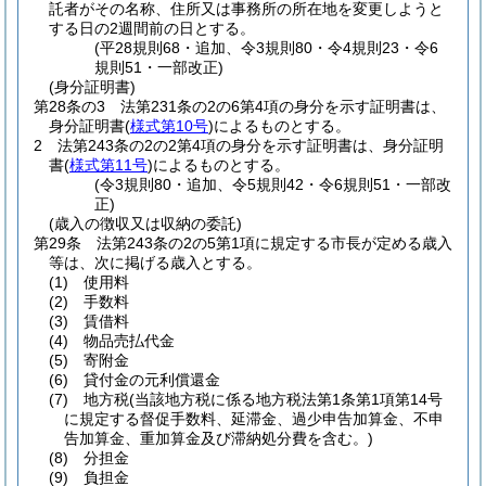
託者がその名称、住所又は事務所の所在地を変更しようと
する日の2週間前の日とする。
(平28規則68・追加、令3規則80・令4規則23・令6
規則51・一部改正)
(身分証明書)
第28条の3
法第231条の2の6第4項の身分を示す証明書は、
身分証明書
(
様式第10号
)
によるものとする。
2
法第243条の2の2第4項の身分を示す証明書は、身分証明
書
(
様式第11号
)
によるものとする。
(令3規則80・追加、令5規則42・令6規則51・一部改
正)
(歳入の徴収又は収納の委託)
第29条
法第243条の2の5第1項に規定する市長が定める歳入
等は、次に掲げる歳入とする。
(1)
使用料
(2)
手数料
(3)
賃借料
(4)
物品売払代金
(5)
寄附金
(6)
貸付金の元利償還金
(7)
地方税
(当該地方税に係る地方税法第1条第1項第14号
に規定する督促手数料、延滞金、過少申告加算金、不申
告加算金、重加算金及び滞納処分費を含む。)
(8)
分担金
(9)
負担金