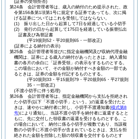
(証券の受領拒否)
第24条
会計管理者等は、歳入の納付のため提示された、政
令第156条第1項第1号に規定する証券であっても、次に掲
げる証券についてはこれを受領してはならない。
(1)
振り出した日から起算して7日を経過している小切手
(2)
発行の日から起算して175日を経過している振替払出
証書及び為替証書
(平19規則52・平20規則65・一部改正)
(証券による納付の表示)
第25条
会計管理者等並びに指定金融機関及び収納代理金融
機関は、証券による歳入の納付があったときは、納入通知
書の各片の余白に「証券受領」の表示をするものとする。
この場合において、その金額が納付すべき金額の一部であ
るときは、証券の金額を付記するものとする。
(平10規則33・平15規則79・平20規則65・平27規則
35・一部改正)
(不渡小切手に伴う処理)
第26条
会計管理者等は、指定金融機関から支払を拒絶され
た小切手
(以下「不渡小切手」という。)
の返還を受けたと
きは、速やかに納付者に対し、小切手不渡通知書
(
様式第8
号
)
により通知し、当該不渡小切手を納付者に返還するとと
もに、先に交付した領収書の返還を受けるものとする。
こ
の場合において、納付に係る小切手が複数であり、当該複
数の小切手に不渡小切手が含まれているときは、支払を拒
絶された金額を控除した額の領収書を交付するものとす