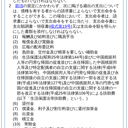
したものでなければならない。
2
前項
の規定にかかわらず、次に掲げる歳出の支出について
は、債権を有する者からの請求書によらないで支出命令を
することができる。
この場合において、支出命令者は、請
求書によらないで支出命令をするに当たり、支出命令書に
支出額調書・領収書
(
様式第19号
)
又は支出命令額を明らか
にした書類を添付しなければならない。
(1)
報酬及び給料並びに職員手当
(2)
報償金及び賞賜金
(3)
広報の配布委託料
(4)
負担金、交付金及び精算を要しない補助金
(5)
生活保護法
(昭和25年法律第144号)
並びに中国残留邦
人等の円滑な帰国の促進並びに永住帰国した中国残留邦
人等及び特定配偶者の自立の支援に関する法律
(平成6年
法律第30号)
、中国残留邦人等の円滑な帰国の促進及び永
住帰国後の自立の支援に関する法律の一部を改正する法
律
(平成19年法律第127号)
及び中国残留邦人等の円滑な帰
国の促進及び永住帰国後の自立の支援に関する法律の一
部を改正する法律
(平成25年法律第106号)
による扶助費
(以下「生活保護法等扶助費」という。)
(6)
貸付金
(7)
償還金、利子及び割引料並びに還付加算金
(8)
出資金
(9)
積立金
(10)
寄附金