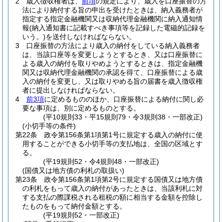
2
歳入徴収権者は、
前項
の規定により、歳入を口座振替の方
法により納付する旨の申出を受けたときは、納入義務者が
指定する指定金融機関又は収納代理金融機関に納入通知情
報
(納入通知書に記載すべき事項等を記録した電磁的記録を
いう。)
を送付しなければならない。
3
口座振替の方法により歳入の納付をしている納入義務者
は、当該口座等を変更しようとするとき、又は口座振替に
よる歳入の納付を取りやめようとするときは、指定金融機
関又は収納代理金融機関の承認を得て、口座振替による歳
入の納付を変更し、又は取りやめる旨の届書を歳入徴収権
者に提出しなければならない。
4
前3項
に定めるもののほか、口座振替による納付に関し必
要な事項は、別に定めるものとする。
(平10規則33・平15規則79・令3規則38・一部改正)
(小切手等の条件)
第22条
政令第156条第1項第1号に規定する歳入の納付に使
用することができる小切手等の支払地は、全国の区域とす
る。
(平19規則52・令4規則48・一部改正)
(国債又は地方債の利札の取扱い)
第23条
政令第156条第1項第2号に規定する国債又は地方債
の利札をもって歳入の納付があったときは、当該利札に対
する支払の際課税される租税の額に相当する金額を控除し
たものをもって納付金額とする。
(平19規則52・一部改正)