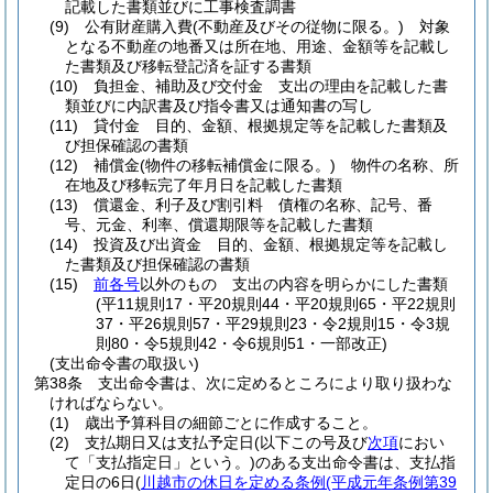
記載した書類並びに工事検査調書
(9)
公有財産購入費
(不動産及びその従物に限る。)
対象
となる不動産の地番又は所在地、用途、金額等を記載し
た書類及び移転登記済を証する書類
(10)
負担金、補助及び交付金 支出の理由を記載した書
類並びに内訳書及び指令書又は通知書の写し
(11)
貸付金 目的、金額、根拠規定等を記載した書類及
び担保確認の書類
(12)
補償金
(物件の移転補償金に限る。)
物件の名称、所
在地及び移転完了年月日を記載した書類
(13)
償還金、利子及び割引料 債権の名称、記号、番
号、元金、利率、償還期限等を記載した書類
(14)
投資及び出資金 目的、金額、根拠規定等を記載し
た書類及び担保確認の書類
(15)
前各号
以外のもの 支出の内容を明らかにした書類
(平11規則17・平20規則44・平20規則65・平22規則
37・平26規則57・平29規則23・令2規則15・令3規
則80・令5規則42・令6規則51・一部改正)
(支出命令書の取扱い)
第38条
支出命令書は、次に定めるところにより取り扱わな
ければならない。
(1)
歳出予算科目の細節ごとに作成すること。
(2)
支払期日又は支払予定日
(以下この号及び
次項
におい
て「支払指定日」という。)
のある支出命令書は、支払指
定日の6日
(
川越市の休日を定める条例
(平成元年条例第39