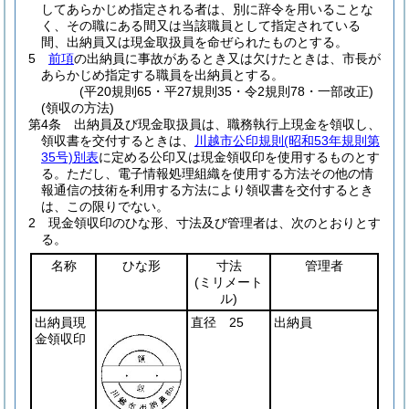
してあらかじめ指定される者は、別に辞令を用いることな
く、その職にある間又は当該職員として指定されている
間、出納員又は現金取扱員を命ぜられたものとする。
5
前項
の出納員に事故があるとき又は欠けたときは、市長が
あらかじめ指定する職員を出納員とする。
(平20規則65・平27規則35・令2規則78・一部改正)
(領収の方法)
第4条
出納員及び現金取扱員は、職務執行上現金を領収し、
領収書を交付するときは、
川越市公印規則
(昭和53年規則第
35号)
別表
に定める公印又は現金領収印を使用するものとす
る。
ただし、電子情報処理組織を使用する方法その他の情
報通信の技術を利用する方法により領収書を交付するとき
は、この限りでない。
2
現金領収印のひな形、寸法及び管理者は、次のとおりとす
る。
名称
ひな形
寸法
管理者
(ミリメート
ル)
出納員現
直径 25
出納員
金領収印