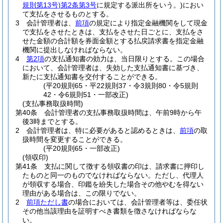
規則第13号)
第2条第3号
に規定する派出所をいう。)
におい
て支払をさせるものとする。
3
会計管理者は、
前項
の規定により指定金融機関をして現金
で支払をさせたときは、支払をさせた日ごとに、支払をさ
せた金額の合計額を券面金額とする払戻請求書を指定金融
機関に提出しなければならない。
4
第2項
の支払通知書の効力は、当日限りとする。
この場合
において、会計管理者は、失効した支払通知書に基づき、
新たに支払通知書を交付することができる。
(平20規則65・平22規則37・令3規則80・令5規則
42・令6規則51・一部改正)
(支払事務取扱時間)
第40条
会計管理者の支払事務取扱時間は、午前9時から午
後3時までとする。
2
会計管理者は、特に必要があると認めるときは、
前項
の取
扱時間を変更することができる。
(平20規則65・一部改正)
(領収印)
第41条
支払に関して徴する領収書の印は、請求書に押印し
たものと同一のものでなければならない。
ただし、代理人
が領収する場合、印鑑を紛失した場合その他やむを得ない
理由がある場合は、この限りでない。
2
前項ただし書
の場合においては、会計管理者等は、委任状
その他当該理由を証明すべき書類を徴さなければならな
い。