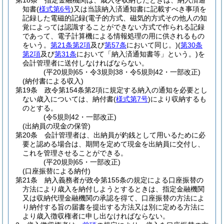
第18条
指定金融機関は、歳入を収納したときは、納入済通
知書
(
様式第6号
)
又は当該納入済通知書に記載すべき事項を
記録した電磁的記録
(電子的方式、磁気的方式その他人の知
覚によっては認識することができない方式で作られる記録
であって、電子計算機による情報処理の用に供されるもの
をいう。
第21条第2項
及び
第57条
において同じ。)
(
第30条
第2項
及び
第31条
において「納入済通知書等」という。)
を
会計管理者に送付しなければならない。
(平20規則65・令3規則38・令5規則42・一部改正)
(納付書による収入)
第19条
政令第154条第2項に規定する納入の通知を必要とし
ない歳入については、納付書
(
様式第7号
)
により収納するも
のとする。
(令5規則42・一部改正)
(出納員の現金の保管)
第20条
会計管理者は、出納員が釣銭として用いるために必
要と認める場合は、期間を定めて現金を出納員に交付し、
これを管理させることができる。
(平20規則65・一部改正)
(口座振替による納付)
第21条
納入義務者が政令第155条の規定による口座振替の
方法により歳入を納付しようとするときは、指定金融機関
又は収納代理金融機関の承認を得て、口座振替の方法によ
り納付する旨の届書を提出する方法又は別に定める方法に
より歳入徴収権者に申し出なければならない。