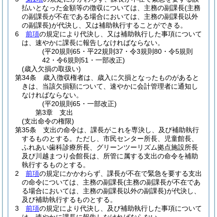
払いとなった金額等の徴収については、主務の副課長
(主務
の副課長が不在である場合においては、主務の副課長以外
の副課長)
が代決し、又は補助執行することができる。
6
前項
の規定により代決し、又は補助執行した事項について
は、速やかに課長に報告しなければならない。
(平20規則65・平22規則37・令3規則80・令5規則
42・令6規則51・一部改正)
(歳入欠損の取扱い)
第34条
歳入徴収権者は、歳入に欠損となったものがあると
きは、当該欠損額について、速やかに会計管理者に通知し
なければならない。
(平20規則65・一部改正)
第3章
支出
(支出命令の権限)
第35条
支出の命令は、課長がこれを専決し、及び補助執行
するものとする。
ただし、市民センター所長、児童館長、
ふれあい歯科診療所長、グリーンツーリズム拠点施設所長
及び川越まつり会館長は、所管に属する支出の命令を補助
執行するものとする。
2
前項
の規定にかかわらず、課長が不在で緊急を要する支出
の命令については、主務の副課長
(主務の副課長が不在であ
る場合においては、主務の副課長以外の副課長)
が代決し、
及び補助執行するものとする。
3
前項
の規定により代決し、及び補助執行した事項について