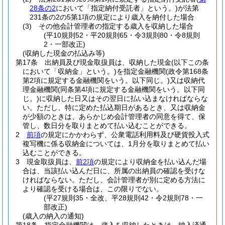
28条の2
において「指定納付受託者」という。)
が法第
231条の2の5第1項の規定により歳入を納付した場合
(3)
その他会計管理者の指定する歳入を収納した場合
(平10規則52・平20規則65・令3規則80・令8規則
2・一部改正)
(収納した現金の払込み等)
第17条
出納員及び現金取扱員は、収納した現金
(以下この条
において「収納金」という。)
を指定金融機関
(政令第168条
第2項に規定する金融機関をいう。以下同じ。)
又は収納代
理金融機関
(同条第4項に規定する金融機関をいう。以下同
じ。)
に収納した日又はその翌日に払い込まなければならな
い。
ただし、特に定めた払込期日があるとき、又は収納金
が少額のときは、あらかじめ会計管理者の同意を得て、保
管し、数日分を取りまとめて払い込むことができる。
2
前項
の規定にかかわらず、公衆電話利用料及び硬貨投入式
複写機に係る収納金については、1月分を取りまとめて払い
込むことができる。
3
現金取扱員は、
前2項
の規定により収納金を払い込んだ場
合は、当該払い込んだ日に、所属の出納員の確認を受けな
ければならない。
ただし、会計管理者が別に定める方法に
より確認を受ける場合は、この限りでない。
(平27規則35・全改、平28規則42・令2規則78・一
部改正)
(歳入の納入の通知)