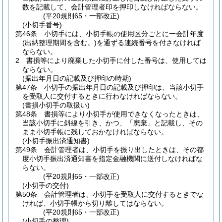
数を記載して、会計管理者印を押印しなければならない。
(平20規則65・一部改正)
(小切手番号)
第46条
小切手には、小切手帳の使用区分ごとに一会計年度
(出納整理期間を含む。)
を通ずる連続番号を付さなければ
ならない。
2
書損等により廃棄した小切手に付した番号は、使用しては
ならない。
(振出年月日の記載及び押印の時期)
第47条
小切手の振出年月日の記載及び押印は、当該小切手
を受取人に交付するときに行わなければならない。
(書損小切手の取扱い)
第48条
書損等により小切手が使用できなくなったときは、
当該小切手に斜線を引き、かつ、「廃棄」と記載し、その
まま小切手帳に残しておかなければならない。
(小切手振出済通知書)
第49条
会計管理者は、小切手を振り出したときは、その都
度小切手振出済通知書を指定金融機関に送付しなければな
らない。
(平20規則65・一部改正)
(小切手の交付)
第50条
会計管理者は、小切手を受取人に交付するときでな
ければ、小切手帳から切り離してはならない。
(平20規則65・一部改正)
(小切手の整理)