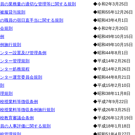
員の業務量の適切な管理等に関する規則
◆令和2年3月25日
被服貸与規則
◆昭和55年12月26日
の職員の宿日直手当に関する規則
◆昭和43年4月1日
会規則
◆令和2年2月20日
例
◆昭和49年10月15日
例施行規則
◆昭和49年10月15日
ンター設置及び管理条例
◆昭和44年8月1日
ンター管理規則
◆平成14年2月26日
ンター処務規程
◆平成14年2月26日
ンター運営委員会規則
◆昭和44年8月21日
則
◆平成15年2月10日
理規則
◆昭和38年11月8日
校授業料等徴収条例
◆平成7年9月22日
校授業料等徴収条例施行規則
◆平成26年3月25日
校教育審議会条例
◆平成26年12月19日
員の人事評価に関する規則
◆平成18年1月18日
校管理規則
◆昭和51年4月27日