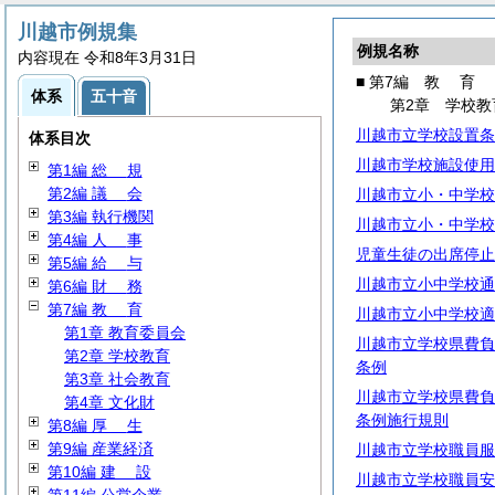
川越市例規集
例規名称
内容現在 令和8年3月31日
■ 第7編
教
育
体系
五十音
第2章 学校教
川越市立学校設置条
体系目次
川越市学校施設使用
第1編
総
規
第2編
議
会
川越市立小・中学校
第3編 執行機関
川越市立小・中学校
第4編
人
事
児童生徒の出席停止
第5編
給
与
川越市立小中学校通
第6編
財
務
第7編
教
育
川越市立小中学校適
第1章 教育委員会
川越市立学校県費負
第2章 学校教育
条例
第3章 社会教育
川越市立学校県費負
第4章 文化財
条例施行規則
第8編
厚
生
第9編 産業経済
川越市立学校職員服
第10編
建
設
川越市立学校職員安