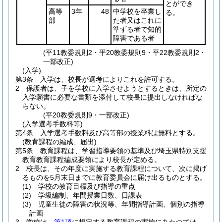
とができ
高等
3年
48
中学校を卒業し
る。
部
た者又はこれに
準ずる者で知的
障害である者
(平11教委規則2・平20教委規則9・平22教委規則2・
一部改正)
(入学)
第3条
入学は、校長が選考によりこれを許可する。
2
保護者は、子を学校に入学させようとするときは、所定の
入学願書に必要な書類を添付して校長に提出しなければな
らない。
(平20教委規則9・一部改正)
(入学選考手数料等)
第4条
入学選考手数料及び高等部の授業料は無料とする。
(教育課程の編成、届出)
第5条
教育課程は、学習指導要領の基準及び埼玉県特別支援
教育教育課程編成要領により校長が定める。
2
校長は、その年度に実施する教育課程について、次に掲げ
るものを5月末日までに教育委員会に届け出るものとする。
(1)
学校の教育目標及び指導の重点
(2)
学級編制、年間授業日数、日課表
(3)
児童生徒の障害の状況等、年間指導計画、個別の指導
計画