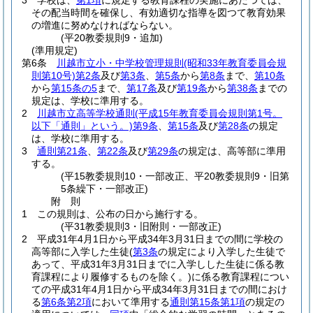
3
学校は、
第1項
に規定する教育課程の実施にあたつては、
その配当時間を確保し、有効適切な指導を図つて教育効果
の増進に努めなければならない。
(平20教委規則9・追加)
(準用規定)
第6条
川越市立小・中学校管理規則
(昭和33年教育委員会規
則第10号)
第2条
及び
第3条
、
第5条
から
第8条
まで、
第10条
から
第15条の5
まで、
第17条
及び
第19条
から
第38条
までの
規定は、学校に準用する。
2
川越市立高等学校通則
(平成15年教育委員会規則第1号。
以下「通則」という。)
第9条
、
第15条
及び
第28条
の規定
は、学校に準用する。
3
通則第21条
、
第22条
及び
第29条
の規定は、高等部に準用
する。
(平15教委規則10・一部改正、平20教委規則9・旧第
5条繰下・一部改正)
附
則
1
この規則は、公布の日から施行する。
(平31教委規則3・旧附則・一部改正)
2
平成31年4月1日から平成34年3月31日までの間に学校の
高等部に入学した生徒
(
第3条
の規定により入学した生徒で
あって、平成31年3月31日までに入学しした生徒に係る教
育課程により履修するものを除く。)
に係る教育課程につい
ての平成31年4月1日から平成34年3月31日までの間におけ
る
第6条第2項
において準用する
通則第15条第1項
の規定の