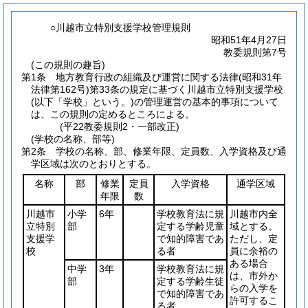
○川越市立特別支援学校管理規則
昭和51年4月27日
教委規則第7号
(この規則の趣旨)
第1条
地方教育行政の組織及び運営に関する法律
(昭和31年
法律第162号)
第33条の規定に基づく川越市立特別支援学校
(以下「学校」という。)
の管理運営の基本的事項について
は、この規則の定めるところによる。
(平22教委規則2・一部改正)
(学校の名称、部等)
第2条
学校の名称、部、修業年限、定員数、入学資格及び通
学区域は次のとおりとする。
名称
部
修業
定員
入学資格
通学区域
年限
数
川越市
小学
6年
学校教育法に規
川越市内全
立特別
部
定する学齢児童
域とする。
支援学
で知的障害であ
ただし、定
校
る者
員に余裕の
ある場合
中学
3年
学校教育法に規
は、市外か
部
定する学齢生徒
らの入学を
で知的障害であ
許可するこ
る者