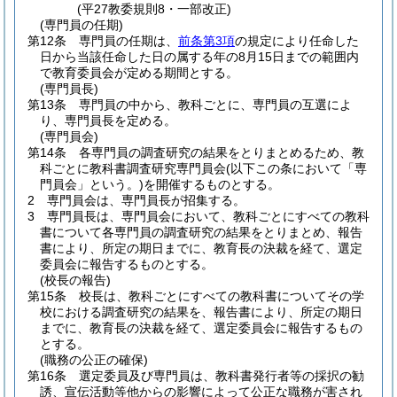
(平27教委規則8・一部改正)
(専門員の任期)
第12条
専門員の任期は、
前条第3項
の規定により任命した
日から当該任命した日の属する年の8月15日までの範囲内
で教育委員会が定める期間とする。
(専門員長)
第13条
専門員の中から、教科ごとに、専門員の互選によ
り、専門員長を定める。
(専門員会)
第14条
各専門員の調査研究の結果をとりまとめるため、教
科ごとに教科書調査研究専門員会
(以下この条において「専
門員会」という。)
を開催するものとする。
2
専門員会は、専門員長が招集する。
3
専門員長は、専門員会において、教科ごとにすべての教科
書について各専門員の調査研究の結果をとりまとめ、報告
書により、所定の期日までに、教育長の決裁を経て、選定
委員会に報告するものとする。
(校長の報告)
第15条
校長は、教科ごとにすべての教科書についてその学
校における調査研究の結果を、報告書により、所定の期日
までに、教育長の決裁を経て、選定委員会に報告するもの
とする。
(職務の公正の確保)
第16条
選定委員及び専門員は、教科書発行者等の採択の勧
誘、宣伝活動等他からの影響によって公正な職務が害され