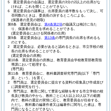
5
選定委員会の会議は、選定委員の3分の2以上の出席がな
ければ、これを開くことができない。
6
選定委員会の議事は、出席委員の過半数をもって決し、可
否同数のときは、委員長の決するところによる。
(保護者の意見の聴取)
第8条
選定委員会は、
第4条第2項
の協議又は検討に当た
り、保護者の意見を求めることができる。
(選定委員会における関係者の出席)
第9条
選定委員会は、
第13条
の専門員長の出席を求めるも
のとする。
2
選定委員会は、必要があると認めるときは、市立学校の校
長の出席を求めることができる。
(選定委員会の庶務)
第10条
選定委員会の庶務は、教育委員会学校教育部教育指
導課において処理する。
(専門員)
第11条
教育委員会に、教科書調査研究専門員
(以下「専門
員」という。)
を置く。
2
専門員は、選定委員会に提出する資料の収集及び作成並び
に調査研究を行う。
3
専門員は、教育に関して豊富な経験を有する市立学校の校
長及び教員の中から、教科ごとに4人以上10人以下の範囲
内で、教科の選定の実情に応じ、教育委員会が任命する。
ただし、教科書の編著作者又は編著作に関与した者は、専
門員になることができない。