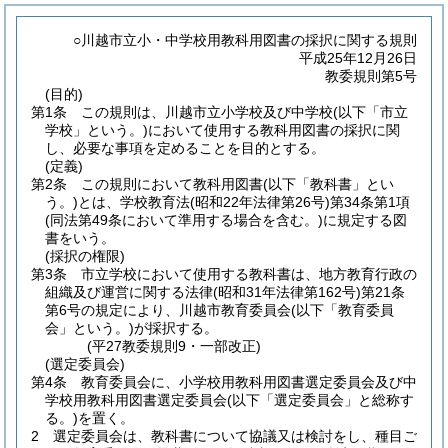
○川越市立小・中学校用教科用図書の採択に関する規則
平成25年12月26日
教委規則第5号
(目的)
第1条
この規則は、川越市立小学校及び中学校
(以下「市立
学校」という。)
において使用する教科用図書の採択に関
し、必要な事項を定めることを目的とする。
(定義)
第2条
この規則において教科用図書
(以下「教科書」とい
う。)
とは、学校教育法
(昭和22年法律第26号)
第34条第1項
(同法第49条において準用する場合を含む。)
に規定する図
書をいう。
(採択の権限)
第3条
市立学校において使用する教科書は、地方教育行政の
組織及び運営に関する法律
(昭和31年法律第162号)
第21条
第6号の規定により、川越市教育委員会
(以下「教育委員
会」という。)
が採択する。
(平27教委規則9・一部改正)
(選定委員会)
第4条
教育委員会に、小学校用教科用図書選定委員会及び中
学校用教科用図書選定委員会
(以下「選定委員会」と総称す
る。)
を置く。
2
選定委員会は、教科書について協議又は検討をし、種目ご