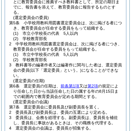
とに教育委員会に推薦すべき教科書として、所定の期日ま
でに、報告書を添えて、教育委員会に報告するものとす
る。
(選定委員会の委員)
第5条
小学校用教科用図書選定委員会は、次に掲げる者につ
き、教育委員会が任命する委員をもって組織する。
(1)
市立小学校長の代表 5人以内
(2)
学校教育部長
2
中学校用教科用図書選定委員会は、次に掲げる者につき、
教育委員会が任命する委員をもって組織する。
(1)
市立中学校長の代表 5人以内
(2)
学校教育部長
3
教科書等の編著作者又は編著作に関与した者は、選定委員
会の委員
(以下「選定委員」という。)
になることができな
い。
(選定委員の任期)
第6条
選定委員の任期は、
前条第1項
又は
第2項
の規定によ
り任命した日から当該任命した日の属する年の8月15日ま
での範囲内で教育委員会が定める期間とする。
(選定委員会の会議)
第7条
選定委員会に委員長及び副委員長を置く。
2
委員長及び副委員長は、委員の互選により定める。
3
委員長は、会務を総理する。
副委員長は、委員長を補佐
し、委員長に事故があるときは、その職務を代理する。
4
選定委員会の会議は、委員長が招集する。