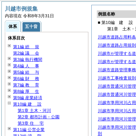
川越市例規集
例規名称
内容現在 令和8年3月31日
■ 第10編
建
設
体系
五十音
第1章 土木・
川越市道路占用料条
体系目次
川越市道路占用規則
第1編
総
規
第2編
議
会
川越市が管理する道
第3編 執行機関
川越市が管理する道
第4編
人
事
川越市道路管理事務
第5編
給
与
川越市工事検査規則
第6編
財
務
第7編
教
育
川越市普通河川管理
第8編
厚
生
川越市普通河川管理
第9編 産業経済
川越市準用河川占用
第10編
建
設
第1章 土木・河川
川越市準用河川占用
第2章 都市計画・公園
川越市準用河川管理
第3章
住
宅
川越市準用河川管理
第11編 公営企業
則