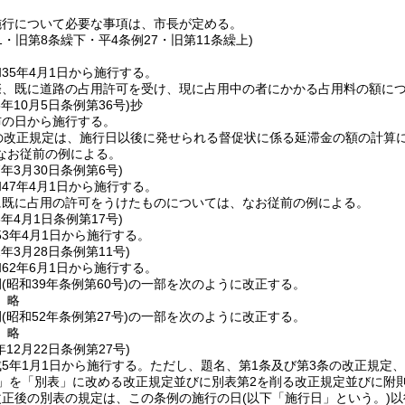
施行について必要な事項は、市長が定める。
11・旧第8条繰下・平4条例27・旧第11条繰上)
35年4月1日から施行する。
、既に道路の占用許可を受け、現に占用中の者にかかる占用料の額につい
5年10月5日
条例第36号)
抄
布の日から施行する。
条の改正規定は、施行日以後に発せられる督促状に係る延滞金の額の計算
なお従前の例による。
7年3月30日
条例第6号)
47年4月1日から施行する。
に既に占用の許可をうけたものについては、なお従前の例による。
3年4月1日
条例第17号)
3年4月1日から施行する。
2年3月28日
条例第11号)
62年6月1日から施行する。
例
(昭和39年条例第60号)
の一部を次のように改正する。
〕略
例
(昭和52年条例第27号)
の一部を次のように改正する。
〕略
年12月22日
条例第27号)
5年1月1日から施行する。
ただし、題名、第1条及び第3条の改正規定、
1」を「別表」に改める改正規定並びに別表第2を削る改正規定並びに附則
改正後の別表の規定は、この条例の施行の日
(以下「施行日」という。)
以