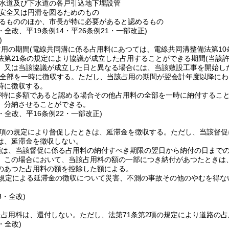
水道及び下水道の各戸引込地下埋設管
安全又は円滑を図るためのもの
るもののほか、市長が特に必要があると認めるもの
4・全改、平19条例14・平26条例21・一部改正)
)
占用の期間
(電線共同溝に係る占用料にあつては、電線共同溝整備法第10
法第21条の規定により協議が成立した占用することができる期間
(当該
、又は当該協議が成立した日と異なる場合には、当該敷設工事を開始し
全部を一時に徴収する。
ただし、当該占用の期間が翌会計年度以降にわ
時に徴収する。
が特に多額であると認める場合その他占用料の全部を一時に納付するこ
、分納させることができる。
4・全改、平16条例22・一部改正)
1項の規定により督促したときは、延滞金を徴収する。
ただし、当該督促
は、延滞金を徴収しない。
は、当該督促に係る占用料の納付すべき期限の翌日から納付の日までの日
。
この場合において、当該占用料の額の一部につき納付があつたときは
のあつた占用料の額を控除した額による。
規定による延滞金の徴収について災害、不測の事故その他のやむを得な
3・全改)
た占用料は、還付しない。
ただし、法第71条第2項の規定により道路の
・全改)