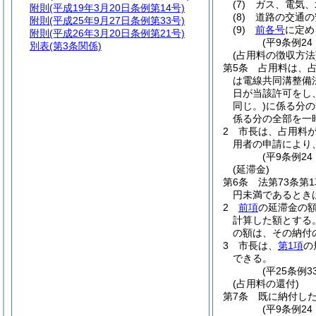
(7)
ガス、電気、
附則
(平成19年3月20日条例第14号)
(8)
道路の交通の
附則
(平成25年9月27日条例第33号)
(9)
前各号
に定め
附則
(平成26年3月20日条例第21号)
(平9条例2
別表
(第3条関係)
(占用料の徴収方法
第5条
占用料は、
は電線共同溝整備
日が当該許可をし
同じ。)
に係る分の
係る分の全部を一
2
市長は、占用料
用者の申請により
(平9条例2
(延滞金)
第6条
法第73条第
円未満であるとき
2
前項
の延滞金の額
計算した額とする
の額は、その納付
3
市長は、
第1項
の
できる。
(平25条例3
(占用料の還付)
第7条
既に納付し
(平9条例24