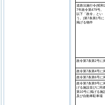
道路法施行令
(昭和
7年政令第479号。
以下「政令」とい
う。)
第7条第1号に
掲げる物件
政令第7条第2号に
政令第7条第4号に
政令第7条第6号に
政令第7条第9号に
げる施設並びに同
第10号に掲げる施
及び自動車駐車場