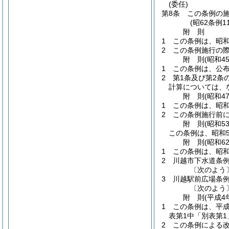
(委任)
第8条
この条例の
(昭62条例
附
則
1
この条例は、昭和
2
この条例施行の際
附
則
(昭和4
1
この条例は、公
2
第1条及び第2
計算については、
附
則
(昭和4
1
この条例は、昭和
2
この条例施行前
附
則
(昭和5
この条例は、昭和5
附
則
(昭和6
1
この条例は、昭和
2
川越市下水道条
〔次のよう
3
川越駅前広場条
〔次のよう
附
則
(平成4
1
この条例は、平成
表第1中「別表第
2
この条例による