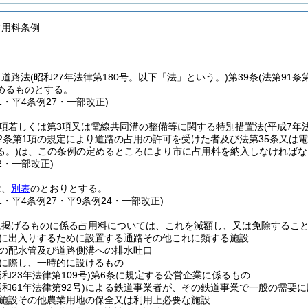
占用料条例
、道路法
(昭和27年法律第180号。以下「法」という。)
第39条
(法第91
めるものとする。
11・平4条例27・一部改正)
1項若しくは第3項又は電線共同溝の整備等に関する特別措置法
(平成7年
12条第1項の規定により道路の占用の許可を受けた者及び法第35条又は
る。)
は、この条例の定めるところにより市に占用料を納入しなければな
22・一部改正)
は、
別表
のとおりとする。
11・平4条例27・平9条例24・一部改正)
に掲げるものに係る占用料については、これを減額し、又は免除するこ
に出入りするために設置する通路その他これに類する施設
の配水管及び道路側溝への排水吐口
に際し、一時的に設けるもの
昭和23年法律第109号)
第6条に規定する公営企業に係るもの
昭和61年法律第92号)
による鉄道事業者が、その鉄道事業で一般の需要に
施設その他農業用地の保全又は利用上必要な施設