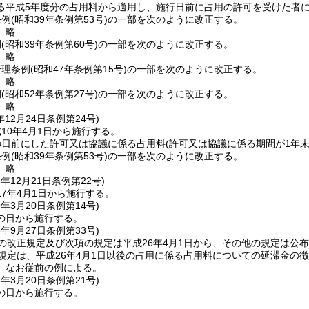
る平成5年度分の占用料から適用し、施行日前に占用の許可を受けた者
条例
(昭和39年条例第53号)
の一部を次のように改正する。
〕略
例
(昭和39年条例第60号)
の一部を次のように改正する。
〕略
管理条例
(昭和47年条例第15号)
の一部を次のように改正する。
〕略
例
(昭和52年条例第27号)
の一部を次のように改正する。
〕略
年12月24日
条例第24号)
10年4月1日から施行する。
の日前にした許可又は協議に係る占用料
(許可又は協議に係る期間が1年
条例
(昭和39年条例第53号)
の一部を次のように改正する。
〕略
6年12月21日
条例第22号)
7年4月1日から施行する。
9年3月20日
条例第14号)
の日から施行する。
5年9月27日
条例第33号)
の改正規定及び次項の規定は平成26年4月1日から、その他の規定は公
規定は、平成26年4月1日以後の占用に係る占用料についての延滞金の
、なお従前の例による。
6年3月20日
条例第21号)
の日から施行する。