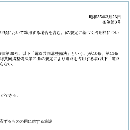
昭和35年3月26日
条例第3号
条第2項において準用する場合を含む。)
の規定に基づく占用料につい
法律第39号。以下「電線共同溝整備法」という。)
第10条、第11条
電線共同溝整備法第21条の規定により道路を占用する者
(以下「道路
らない。
とができる。
応ずるものの用に供する施設