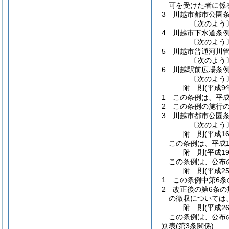
可を受けた者に係
3
川越市都市公園
〔次のよう
4
川越市下水道条
〔次のよう
5
川越市普通河川
〔次のよう
6
川越駅前広場条
〔次のよう
附
則
(平成9
1
この条例は、平成
2
この条例の施行
3
川越市都市公園
〔次のよう
附
則
(平成1
この条例は、平成1
附
則
(平成1
この条例は、公布
附
則
(平成2
1
この条例中第6条
2
改正後の第6条の
の徴収については
附
則
(平成2
この条例は、公布
別表
(第3条関係)