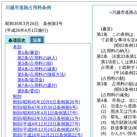
川越市道路占用料条例
○川越市道路
昭和35年3月26日 条例第3号
(趣旨)
(平成26年4月1日施行)
第1条
この条例は
て必要な事項を定
条項目次
沿革
(昭62条例
本則
(占用料の納入)
第1条
(趣旨)
第2条
法第32条第
第2条
(占用料の納入)
第1項若しくは第
第3条
(占用料の額)
占用者」と総称す
第4条
(占用料の減免)
(平16条例
第5条
(占用料の徴収方法)
(占用料の額)
第6条
(延滞金)
第3条
占用料の額
第7条
(占用料の還付)
(昭62条例
第8条
(委任)
(占用料の減免)
附則
第4条
市長は、次
附則
(昭和45年10月5日条例第36号)
(1)
沿道から道路
附則
(昭和47年3月30日条例第6号)
(2)
雨水又は汚水
附則
(昭和53年4月1日条例第17号)
(3)
祭礼、縁日等
附則
(昭和62年3月28日条例第11号)
(4)
地方財政法
(
附則
(平成4年12月22日条例第27号)
(5)
鉄道事業法
(
附則
(平成9年12月24日条例第24号)
(6)
かんがい排水
附則
(平成16年12月21日条例第22号)