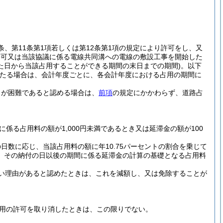
条、第11条第1項若しくは第12条第1項の規定により許可をし、又
許可又は当該協議に係る電線共同溝への電線の敷設工事を開始した
た日から当該占用することができる期間の末日までの期間)
。以下
たる場合は、会計年度ごとに、各会計年度における占用の期間に
とが困難であると認める場合は、
前項
の規定にかかわらず、道路占
に係る占用料の額が1,000円未満であるとき又は延滞金の額が100
数に応じ、当該占用料の額に年10.75パーセントの割合を乗じて
、その納付の日以後の期間に係る延滞金の計算の基礎となる占用料
い理由があると認めたときは、これを減額し、又は免除することが
占用の許可を取り消したときは、この限りでない。