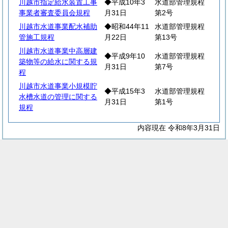
川越市指定給水装置工事
◆平成10年3
水道部管理規程
事業者審査委員会規程
月31日
第2号
川越市水道事業配水補助
◆昭和44年11
水道部管理規程
管施工規程
月22日
第13号
川越市水道事業中高層建
◆平成9年10
水道部管理規程
築物等の給水に関する規
月31日
第7号
程
川越市水道事業小規模貯
◆平成15年3
水道部管理規程
水槽水道の管理に関する
月31日
第1号
規程
内容現在 令和8年3月31日