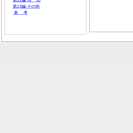
第12編
消
防
第13編 その他
参
考