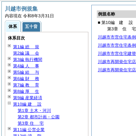
川越市例規集
例規名称
内容現在 令和8年3月31日
■ 第10編
建
設
体系
五十音
第3章
住
川越市市営住宅条例
体系目次
川越市市営住宅条例
第1編
総
規
第2編
議
会
川越市市営住宅建替
第3編 執行機関
川越市再開発住宅店
第4編
人
事
川越市再開発住宅店
第5編
給
与
第6編
財
務
第7編
教
育
第8編
厚
生
第9編 産業経済
第10編
建
設
第1章 土木・河川
第2章 都市計画・公園
第3章
住
宅
第11編 公営企業