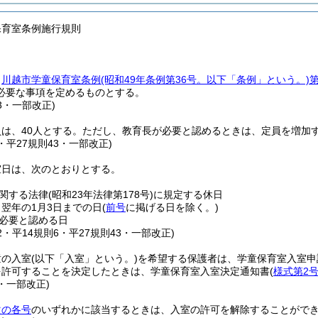
保育室条例施行規則
、
川越市学童保育室条例
(昭和49年条例第36号。以下「条例」という。)
第
必要な事項を定めるものとする。
43・一部改正)
は、40人とする。
ただし、教育長が必要と認めるときは、定員を増加
6・平27規則43・一部改正)
室日は、次のとおりとする。
関する法律
(昭和23年法律第178号)
に規定する休日
ら翌年の1月3日までの日
(
前号
に掲げる日を除く。)
必要と認める日
12・平14規則6・平27規則43・一部改正)
童の入室
(以下「入室」という。)
を希望する保護者は、学童保育室入室申
を許可することを決定したときは、学童保育室入室決定通知書
(
様式第2
6・一部改正)
次の各号
のいずれかに該当するときは、入室の許可を解除することがで