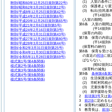
(1)
入室の条件に
附則
(昭和60年12月25日規則第22号)
(2)
保護者より退
附則
(昭和62年3月28日規則第12号)
(3)
転出
(住民基
附則
(平成8年12月25日規則第42号)
(平14規則
附則
(平成14年2月12日規則第6号)
(入室の期間)
附則
(平成20年12月26日規則第65号)
第6条
入室の期間は
附則
(平成21年2月6日規則第5号)
(平14規則
附則
(平成24年2月16日規則第3号)
(保育の内容)
附則
(平成27年3月31日規則第43号)
第7条
保育の内容
附則
(平成27年12月28日規則第80号)
(平14規則
附則
(平成28年3月31日規則第44号)
(保育料の納付)
附則
(令和2年3月31日規則第25号)
第8条
保育を受け
附則
(令和4年11月30日規則第52号)
の直近の
同項
に規
附則
(令和5年11月28日規則第69号)
ばならない。
様式第1号
(第4条関係)
(昭62規則
様式第2号
(第4条関係)
(保育料の減免)
様式第3号
(第8条関係)
第9条
条例第4条第
様式第4号
(第9条関係)
(1)
生活保護法
(
様式第5号
(第9条関係)
(2)
市町村民税が
(3)
児童扶養手当
(4)
就学援助を受
2
前項第3号
又は
第
3
前2項
に定めるも
4
保育料の減額又
5
教育長は、
前項