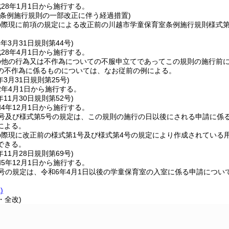
28年1月1日から施行する。
室条例施行規則の一部改正に伴う経過措置)
の際現に前項の規定による改正前の川越市学童保育室条例施行規則様式第
8年3月31日
規則第44号)
28年4月1日から施行する。
の他の行為又は不作為についての不服申立てであってこの規則の施行前
の不作為に係るものについては、なお従前の例による。
年3月31日
規則第25号)
2年4月1日から施行する。
年11月30日
規則第52号)
4年12月1日から施行する。
2号及び様式第5号の規定は、この規則の施行の日以後にされる申請に係
による。
の際現に改正前の様式第1号及び様式第4号の規定により作成されている
できる。
年11月28日
規則第69号)
5年12月1日から施行する。
号の規定は、令和6年4月1日以後の学童保育室の入室に係る申請につ
)
・全改)