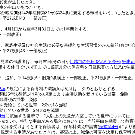
変更が生じたとき。
室の申出があつたとき。
本台帳法
(昭和42年法律第81号)
第24条に規定する転出をいう。)
したとき
6・平27規則43・一部改正)
、4月1日から翌年3月31日までの1年間とする。
6・一部改正)
は、家庭生活及び社会生活に必要な基礎的な生活習慣のかん養並びに社
6・平27規則43・一部改正)
る児童の保護者は、毎月末日
(その日が
川越市の休日を定める条例
(平成元
定する休日でない日)
までに当該月分の保育料を口座振替の方法又は学童
12・追加、平14規則6・旧第9条繰上・一部改正、平21規則5・一部改正、
2項
の規定による保育料の減額又は免除は、次のとおりとする。
昭和25年法律第144号)
の規定により生活扶助を受けている世帯 免除
非課税の世帯 免除
を受給している世帯 2分の1を減額
給している世帯 2分の1を減額
4号
に該当する世帯で、2人以上の児童が入室している世帯については、
ののほか、特別な事由がある場合においては、当該事由を勘案して教育
は免除を受けようとする保護者は、保育料減免申請書
(
様式第4号
)
により
に規定する申請があつたときは、審査の上、減免の可否を決定し保育料