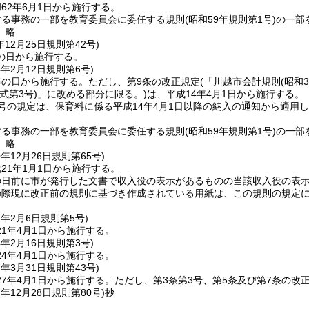
62年6月1日から施行する。
する事務の一部を教育委員会に委任する規則
(昭和59年規則第1号)
の一部
〕略
年12月25日
規則第42号)
の日から施行する。
4年2月12日
規則第6号)
布の日から施行する。
ただし、第9条の改正規定
(「川越市会計規則
(昭和
様式第3号)
」に改める部分に限る。)
は、平成14年4月1日から施行する。
号の規定は、保育料に係る平成14年4月1日以降の納入の通知から適用
する事務の一部を教育委員会に委任する規則
(昭和59年規則第1号)
の一部
〕略
0年12月26日
規則第65号)
21年1月1日から施行する。
の日前に市が発行した文書で収入役の表示があるものの当該収入役の表
の際現に改正前の規則に基づき作成されている用紙は、この規則の規定
1年2月6日
規則第5号)
1年4月1日から施行する。
4年2月16日
規則第3号)
4年4月1日から施行する。
7年3月31日
規則第43号)
7年4月1日から施行する。
ただし、第3条第3号、第5条及び第7条の改
7年12月28日
規則第80号)
抄