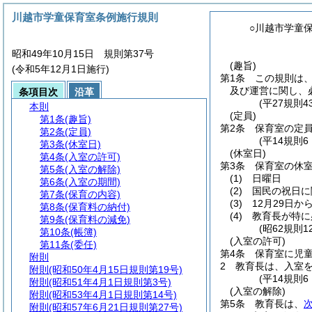
川越市学童保育室条例施行規則
○川越市学童
昭和49年10月15日 規則第37号
(趣旨)
(令和5年12月1日施行)
第1条
この規則は
及び運営に関し、
条項目次
沿革
(平27規則
本則
(定員)
第1条
(趣旨)
第2条
保育室の定員
第2条
(定員)
(平14規則
第3条
(休室日)
(休室日)
第4条
(入室の許可)
第3条
保育室の休
第5条
(入室の解除)
(1)
日曜日
第6条
(入室の期間)
(2)
国民の祝日に
第7条
(保育の内容)
(3)
12月29日か
第8条
(保育料の納付)
(4)
教育長が特に
第9条
(保育料の減免)
(昭62規則
第10条
(帳簿)
(入室の許可)
第11条
(委任)
第4条
保育室に児
附則
2
教育長は、入室
附則
(昭和50年4月15日規則第19号)
(平14規則
附則
(昭和51年4月1日規則第3号)
(入室の解除)
附則
(昭和53年4月1日規則第14号)
第5条
教育長は、
附則
(昭和57年6月21日規則第27号)