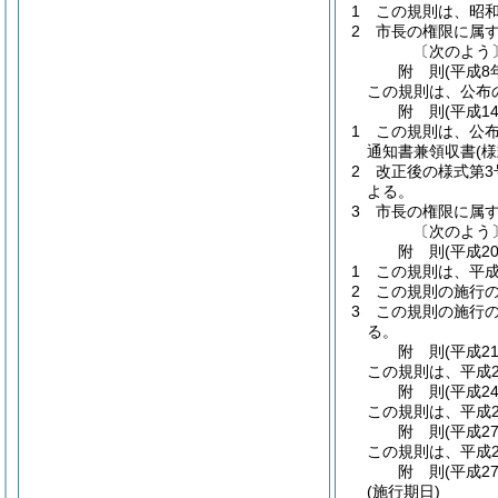
1
この規則は、昭和
2
市長の権限に属
〔次のよう
附
則
(平成8
この規則は、公布
附
則
(平成1
1
この規則は、公
通知書兼領収書
(
2
改正後の様式第3
よる。
3
市長の権限に属
〔次のよう
附
則
(平成2
1
この規則は、平成
2
この規則の施行
3
この規則の施行
る。
附
則
(平成2
この規則は、平成2
附
則
(平成2
この規則は、平成2
附
則
(平成2
この規則は、平成2
附
則
(平成2
(施行期日)