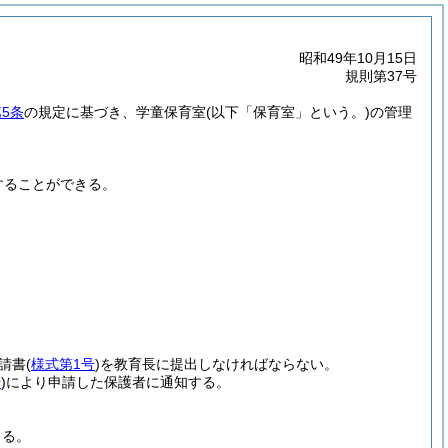
昭和49年10月15日
規則第37号
5条
の規定に基づき、学童保育室
(以下「保育室」という。)
の管理
することができる。
請書
(
様式第1号
)
を教育長に提出しなければならない。
号
)
により申請した保護者に通知する。
きる。