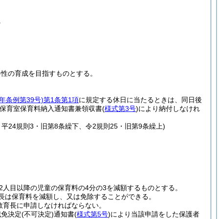
。
会性の育成を目指すものとする。
年条例第39号)
第1条第1項
に規定する休日に当たるときは、同日後
保育室保育料納入通知書兼領収書
(
様式第3号
)
により納付しなけれ
平24規則3・旧第8条繰下、令2規則25・旧第9条繰上)
2人目以降の児童の保育料の4分の3を減額するものとする。
長は保育料を減額し、又は免除することができる。
教育長に申請しなければならない。
減免決定
(不可決定)
通知書
(
様式第5号
)
により当該申請をした保護者