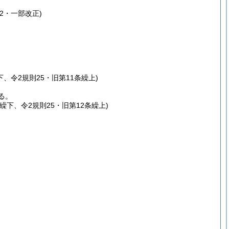
2・一部改正)
下、令2規則25・旧第11条繰上)
る。
繰下、令2規則25・旧第12条繰上)