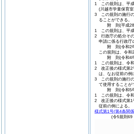
1
この規則は、平成
(川越市学童保育
3
この規則の施行
ることができる。
附
則
(平成2
1
この規則は、平成
2
行政庁の処分そ
申請に係る行政庁
附
則
(令和2
この規則は、令和
附
則
(令和4
1
この規則は、令和
2
改正後の様式第
は、なお従前の例
3
この規則の施行
て使用することが
附
則
(令和5
1
この規則は、令和
2
改正後の様式第1
従前の例による。
様式第1号
(第4条関係
(令5規則69