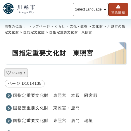
Select Language
緊急情報
現在の位置：
トップページ
>
くらし
>
文化・教養
>
文化財
>
川越市の指
定文化財
>
国指定文化財
> 国指定重要文化財 東照宮
国指定重要文化財 東照宮
いいね！
ページID1014135
国指定重要文化財 東照宮 本殿 附宮殿
国指定重要文化財 東照宮・唐門
国指定重要文化財 東照宮 唐門 瑞垣