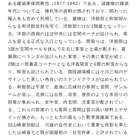
ある建築家保岡勝也（1877-1942）である。諸建物の建築
年代については、棟札等の資料が残されており、関わった
職人名も含めて判明している。建物は、洋館部と和館部か
らなる和洋館並列住宅で、洋館部だけが2階建となってい
る。洋館の西側のほぼ中央には玄関ポーチが設けられ、客
人を迎える正式な入口となっている。間取りは、洋館部は
1階が玄関ホールを挟んで左右に客室と土蔵が配され、庭
園側にベランダが設けられた客室、その奥に食堂が続く。
2階は一部書斎コーナーとなる洋風寝室と6畳の和室からな
り、暗室も設けられている。階段踊場横には小川三知のデ
ザインした美しい色合いのステンドグラスがはめられてい
る。和館部は平屋で、庭側に広縁付の客間と居間、サンル
ームが並ぶ。北側には台所、浴室、便所のような水回りの
部屋が集められ、女中室、内玄関、児童室が配されてい
る。これらの部屋のうち客間と居間は質の高い材料とデザ
インが施され、もっとも力の籠もった数寄屋建築である。
旧山崎家別邸は、川越の近代史において重要な役割を果た
した山崎嘉七と我が国最初の「住宅作家」と評されている