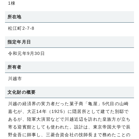
1棟
所在地
松江町2-7-8
指定年月日
令和元年9月30日
所有者
川越市
文化財の概要
川越の経済界の実力者だった菓子商「亀屋」5代目の山崎
嘉七が、大正14年（1925）に隠居所として建てた別邸で
あるが、陸軍大演習などで川越近辺を訪れた皇族方が立ち
寄る迎賓館としても使われた。設計は、東京帝国大学で辰
野金吾に師事し、三菱合資会社の技師長まで務めたことの