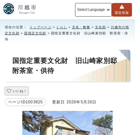
Select Language
緊急情報
現在の位置：
トップページ
>
くらし
>
文化・教養
>
文化財
>
川越市の指
定文化財
>
国指定文化財
> 国指定重要文化財 旧山崎家別邸 附茶室・供
待
国指定重要文化財 旧山崎家別邸
附茶室・供待
いいね！
ページID1003825
更新日 2026年5月26日