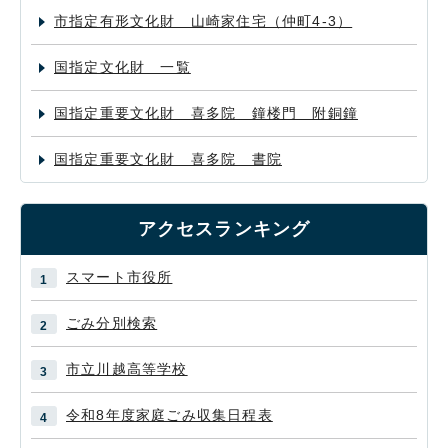
市指定有形文化財 山崎家住宅（仲町4-3）
国指定文化財 一覧
国指定重要文化財 喜多院 鐘楼門 附銅鐘
国指定重要文化財 喜多院 書院
アクセスランキング
スマート市役所
ごみ分別検索
市立川越高等学校
令和8年度家庭ごみ収集日程表