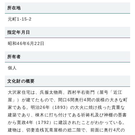
所在地
元町1-15-2
指定年月日
昭和46年6月22日
所有者
個人
文化財の概要
大沢家住宅は、呉服太物商、西村半右衛門（屋号「近江
屋」）が建てたもので、間口6間奥行4間の規模の大きな町
家である。明治26年（1893）の大火に焼け残った貴重な
建築であり、棟木に打ち付けてある祈祷札及び神棚の墨書
から寛政4年（1792）に建設されたことがわかっている。
建物は、切妻造桟瓦葺屋根の総二階で、前面に奥行4尺の