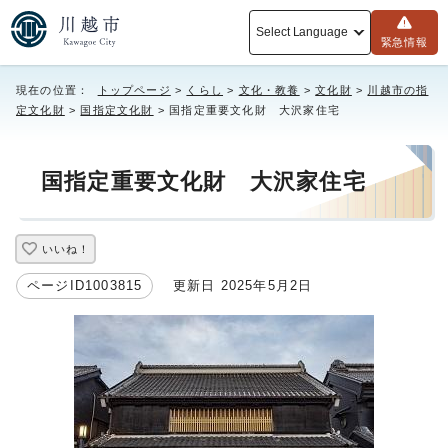
Select Language
緊急情報
現在の位置：
トップページ
>
くらし
>
文化・教養
>
文化財
>
川越市の指
定文化財
>
国指定文化財
> 国指定重要文化財 大沢家住宅
国指定重要文化財 大沢家住宅
いいね！
ページID1003815
更新日 2025年5月2日