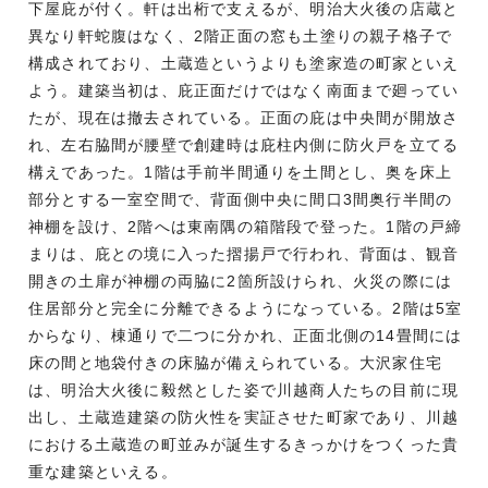
下屋庇が付く。軒は出桁で支えるが、明治大火後の店蔵と
異なり軒蛇腹はなく、2階正面の窓も土塗りの親子格子で
構成されており、土蔵造というよりも塗家造の町家といえ
よう。建築当初は、庇正面だけではなく南面まで廻ってい
たが、現在は撤去されている。正面の庇は中央間が開放さ
れ、左右脇間が腰壁で創建時は庇柱内側に防火戸を立てる
構えであった。1階は手前半間通りを土間とし、奥を床上
部分とする一室空間で、背面側中央に間口3間奥行半間の
神棚を設け、2階へは東南隅の箱階段で登った。1階の戸締
まりは、庇との境に入った摺揚戸で行われ、背面は、観音
開きの土扉が神棚の両脇に2箇所設けられ、火災の際には
住居部分と完全に分離できるようになっている。2階は5室
からなり、棟通りで二つに分かれ、正面北側の14畳間には
床の間と地袋付きの床脇が備えられている。大沢家住宅
は、明治大火後に毅然とした姿で川越商人たちの目前に現
出し、土蔵造建築の防火性を実証させた町家であり、川越
における土蔵造の町並みが誕生するきっかけをつくった貴
重な建築といえる。