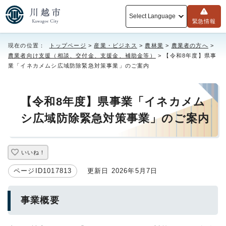
Select Language
緊急情報
現在の位置：
トップページ
>
産業・ビジネス
>
農林業
>
農業者の方へ
>
農業者向け支援（相談、交付金、支援金、補助金等）
> 【令和8年度】県事
業「イネカメムシ広域防除緊急対策事業」のご案内
【令和8年度】県事業「イネカメム
シ広域防除緊急対策事業」のご案内
いいね！
ページID1017813
更新日 2026年5月7日
事業概要