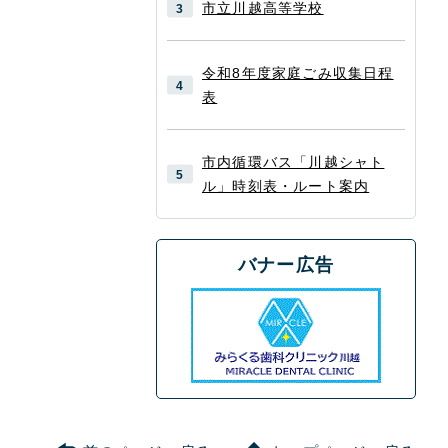
市立川越高等学校
令和8年度家庭ごみ収集日程
表
市内循環バス「川越シャト
ル」時刻表・ルート案内
バナー広告