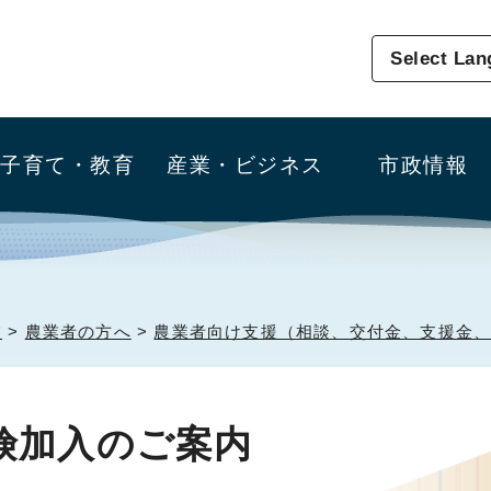
Select La
子育て・教育
産業・ビジネス
市政情報
業
>
農業者の方へ
>
農業者向け支援（相談、交付金、支援金
険加入のご案内