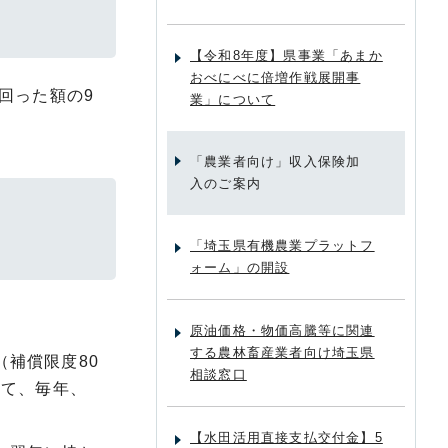
【令和8年度】県事業「あまか
おべにべに倍増作戦展開事
回った額の9
業」について
「農業者向け」収入保険加
入のご案内
「埼玉県有機農業プラットフ
ォーム」の開設
原油価格・物価高騰等に関連
する農林畜産業者向け埼玉県
補償限度80
相談窓口
じて、毎年、
【水田活用直接支払交付金】5