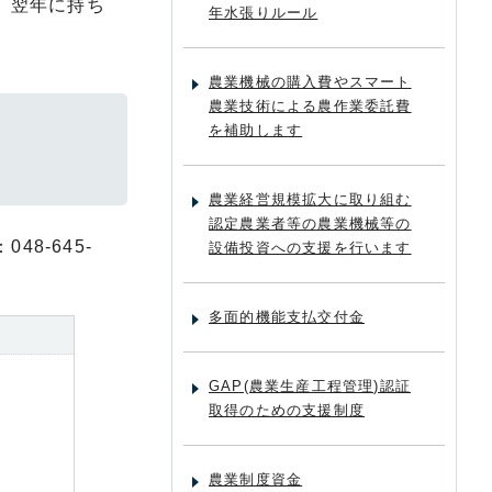
、翌年に持ち
年水張りルール
農業機械の購入費やスマート
農業技術による農作業委託費
を補助します
農業経営規模拡大に取り組む
認定農業者等の農業機械等の
8-645-
設備投資への支援を行います
多面的機能支払交付金
GAP(農業生産工程管理)認証
取得のための支援制度
農業制度資金