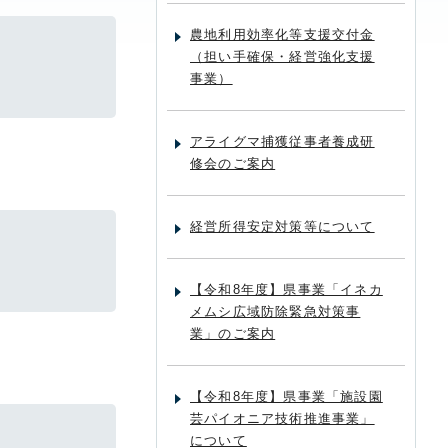
農地利用効率化等支援交付金
（担い手確保・経営強化支援
事業）
アライグマ捕獲従事者養成研
修会のご案内
経営所得安定対策等について
【令和8年度】県事業「イネカ
メムシ広域防除緊急対策事
業」のご案内
【令和8年度】県事業「施設園
芸パイオニア技術推進事業」
について