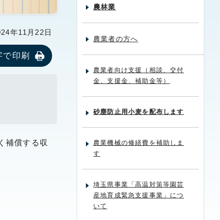
農林業
24年11月22日
農業者の方へ
字で印刷
農業者向け支援（相談、交付
金、支援金、補助金等）
砂塵防止用小麦を配布します
く補償する収
農業機械の修繕費を補助しま
す
埼玉県事業「高温対策等園芸
産地育成緊急支援事業」につ
いて