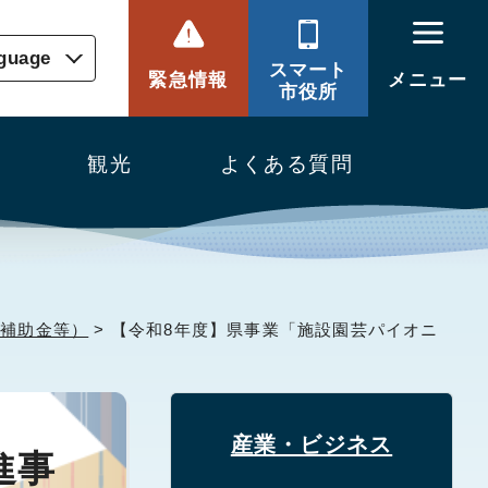
nguage
スマート
緊急情報
メニュー
市役所
観光
よくある質問
、補助金等）
> 【令和8年度】県事業「施設園芸パイオニ
産業・ビジネス
進事