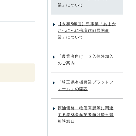
業」について
【令和8年度】県事業「あまか
おべにべに倍増作戦展開事
業」について
「農業者向け」収入保険加入
のご案内
「埼玉県有機農業プラットフ
ォーム」の開設
原油価格・物価高騰等に関連
する農林畜産業者向け埼玉県
相談窓口