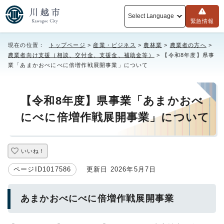
Select Language
緊急情報
現在の位置：
トップページ
>
産業・ビジネス
>
農林業
>
農業者の方へ
>
農業者向け支援（相談、交付金、支援金、補助金等）
> 【令和8年度】県事
業「あまかおべにべに倍増作戦展開事業」について
【令和8年度】県事業「あまかおべ
にべに倍増作戦展開事業」について
いいね！
ページID1017586
更新日 2026年5月7日
あまかおべにべに倍増作戦展開事業