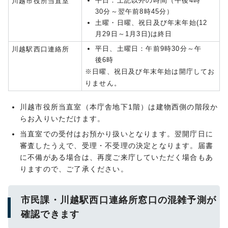
平日：上記以外の時間（午後4時
川越市役所当直室
30分～翌午前8時45分）
土曜・日曜、祝日及び年末年始(12
月29日～1月3日)は終日
平日、土曜日：午前9時30分～午
川越駅西口連絡所
後6時
※日曜、祝日及び年末年始は開庁してお
りません。
川越市役所当直室（本庁舎地下1階）は建物西側の階段か
らお入りいただけます。
当直室での受付はお預かり扱いとなります。翌開庁日に
審査したうえで、受理・不受理の決定となります。届書
に不備がある場合は、再度ご来庁していただく場合もあ
りますので、ご了承ください。
市民課・川越駅西口連絡所窓口の混雑予測が
確認できます