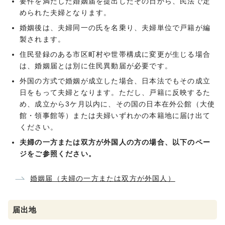
要件を満たした婚姻届を提出したその日から、民法で定
められた夫婦となります。
婚姻後は、夫婦同一の氏を名乗り、夫婦単位で戸籍が編
製されます。
住民登録のある市区町村や世帯構成に変更が生じる場合
は、婚姻届とは別に住民異動届が必要です。
外国の方式で婚姻が成立した場合、日本法でもその成立
日をもって夫婦となります。ただし、戸籍に反映するた
め、成立から3ケ月以内に、その国の日本在外公館（大使
館・領事館等）または夫婦いずれかの本籍地に届け出て
ください。
夫婦の一方または双方が外国人の方の場合、以下のペー
ジをご参照ください。
婚姻届（夫婦の一方または双方が外国人）
届出地