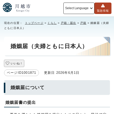
Select Language
緊急情報
現在の位置：
トップページ
>
くらし
>
戸籍・届出
>
戸籍
> 婚姻届（夫婦
ともに日本人）
婚姻届（夫婦ともに日本人）
いいね！
ページID1001871
更新日 2026年6月1日
婚姻届について
婚姻届書の提出