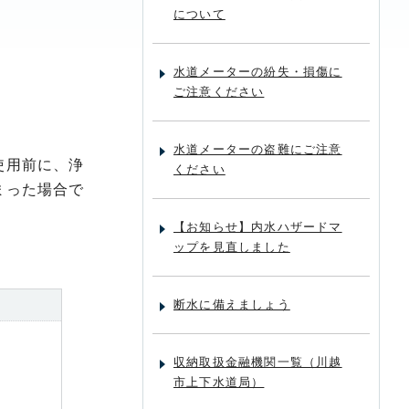
について
水道メーターの紛失・損傷に
ご注意ください
水道メーターの盗難にご注意
使用前に、浄
ください
まった場合で
【お知らせ】内水ハザードマ
ップを見直しました
断水に備えましょう
収納取扱金融機関一覧（川越
市上下水道局）