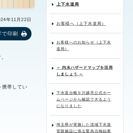
上下水道局
24年11月22日
お客様へ（上下水道局）
字で印刷
お客様へのお知らせ（上下水
道局）
す。
～ 内水ハザードマップを活用
しましょう ～
を携帯してい
下水道台帳を川越市公式ホー
ムページから確認できるよう
になりました
埼玉県が実施した流域下水道
管路施設に係る緊急点検結果