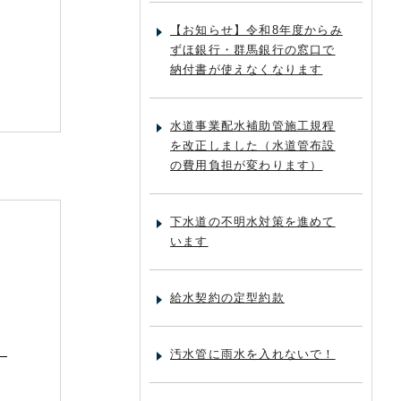
【お知らせ】令和8年度からみ
ずほ銀行・群馬銀行の窓口で
納付書が使えなくなります
水道事業配水補助管施工規程
を改正しました（水道管布設
の費用負担が変わります）
下水道の不明水対策を進めて
います
給水契約の定型約款
。
汚水管に雨水を入れないで！