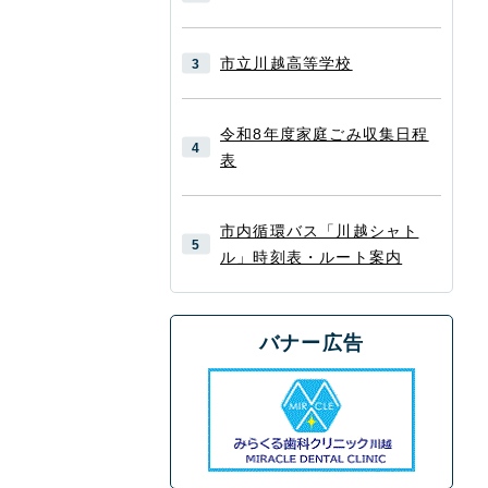
市立川越高等学校
令和8年度家庭ごみ収集日程
表
市内循環バス「川越シャト
ル」時刻表・ルート案内
バナー広告