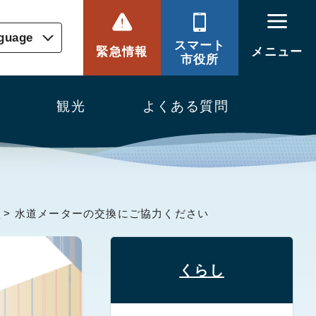
nguage
スマート
緊急情報
メニュー
市役所
観光
よくある質問
）
> 水道メーターの交換にご協力ください
くらし