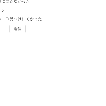
役に立たなかった
か？
い
見つけにくかった
送信