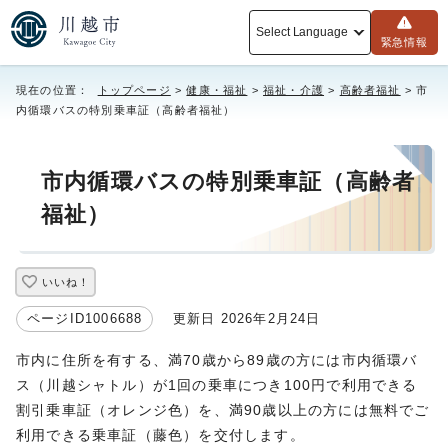
Select Language
緊急情報
現在の位置：
トップページ
>
健康・福祉
>
福祉・介護
>
高齢者福祉
> 市
内循環バスの特別乗車証（高齢者福祉）
市内循環バスの特別乗車証（高齢者
福祉）
いいね！
ページID1006688
更新日 2026年2月24日
市内に住所を有する、満70歳から89歳の方には市内循環バ
ス（川越シャトル）が1回の乗車につき100円で利用できる
割引乗車証（オレンジ色）を、満90歳以上の方には無料でご
利用できる乗車証（藤色）を交付します。