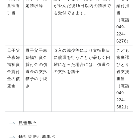
童扶養
定請求等
がやんだ後15日以内の請求で
給付担
手当
も受付できます。
当
（電話
049-
224-
6278）
母子父
母子父子寡
収入の減少等により支払期日
こども
子寡婦
婦福祉資金
に償還を行うことが著しく困
家庭課
福祉資
貸付金の償
難になった場合には、償還金
ひとり
金貸付
還金の支払
の支払を猶予
親支援
金の償
猶予の手続
担当
還金
き
（電話
049-
224-
5821）
児童手当
特別児童扶養手当