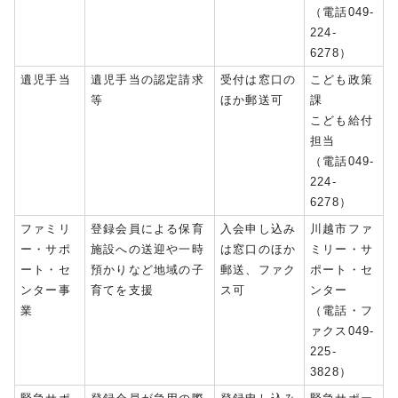
（電話049-
224-
6278）
遺児手当
遺児手当の認定請求
受付は窓口の
こども政策
等
ほか郵送可
課
こども給付
担当
（電話049-
224-
6278）
ファミリ
登録会員による保育
入会申し込み
川越市ファ
ー・サポ
施設への送迎や一時
は窓口のほか
ミリー・サ
ート・セ
預かりなど地域の子
郵送、ファク
ポート・セ
ンター事
育てを支援
ス可
ンター
業
（電話・フ
ァクス049-
225-
3828）