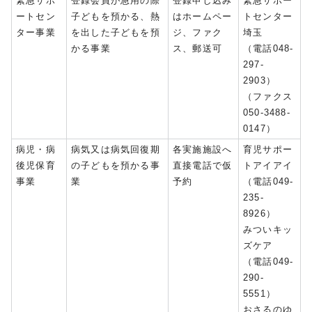
緊急サポ
登録会員が急用の際
登録申し込み
緊急サポー
ートセン
子どもを預かる、熱
はホームペー
トセンター
ター事業
を出した子どもを預
ジ、ファク
埼玉
かる事業
ス、郵送可
（電話048-
297-
2903）
（ファクス
050-3488-
0147）
病児・病
病気又は病気回復期
各実施施設へ
育児サポー
後児保育
の子どもを預かる事
直接電話で仮
トアイアイ
事業
業
予約
（電話049-
235-
8926）
みついキッ
ズケア
（電話049-
290-
5551）
おさるのゆ