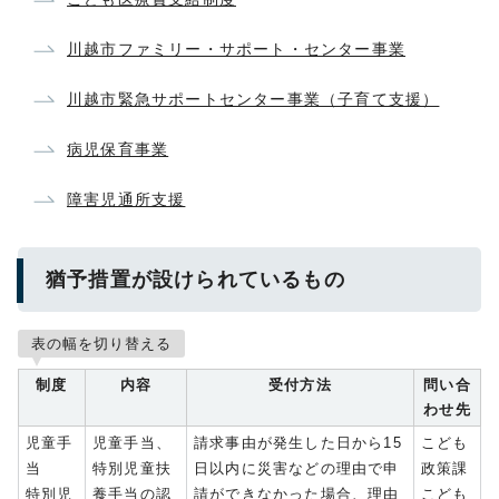
川越市ファミリー・サポート・センター事業
川越市緊急サポートセンター事業（子育て支援）
病児保育事業
障害児通所支援
猶予措置が設けられているもの
表の幅を切り替える
制度
内容
受付方法
問い合
わせ先
児童手
児童手当、
請求事由が発生した日から15
こども
当
特別児童扶
日以内に災害などの理由で申
政策課
特別児
養手当の認
請ができなかった場合、理由
こども