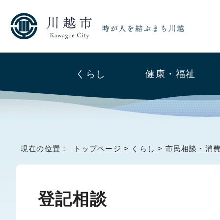
くらし
健康・福祉
現在の位置：
トップページ
>
くらし
>
市民相談・消
登記相談