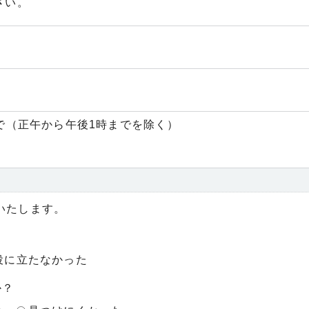
さい。
）
まで（正午から午後1時までを除く）
いたします。
役に立たなかった
か？