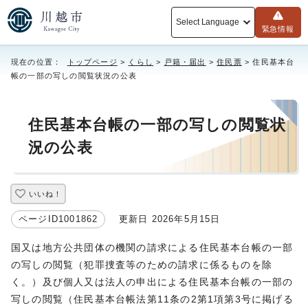
Select Language
緊急情報
現在の位置：
トップページ
>
くらし
>
戸籍・届出
>
住民票
> 住民基本台
帳の一部の写しの閲覧状況の公表
住民基本台帳の一部の写しの閲覧状
況の公表
いいね！
ページID1001862
更新日 2026年5月15日
国又は地方公共団体の機関の請求による住民基本台帳の一部
の写しの閲覧（犯罪捜査等のための請求に係るものを除
く。）及び個人又は法人の申出による住民基本台帳の一部の
写しの閲覧（住民基本台帳法第11条の2第1項第3号に掲げる