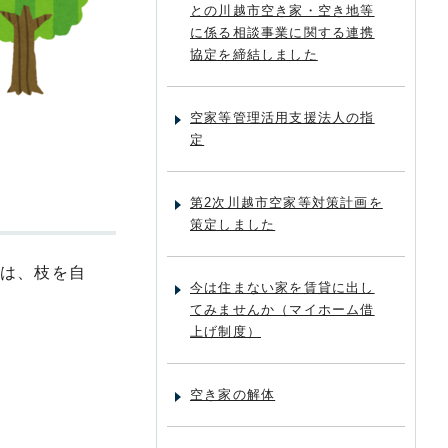
との川越市空き家・空き地等
に係る相談事業に関する連携
協定を締結しました
空家等管理活用支援法人の指
定
第2次川越市空家等対策計画を
策定しました
は、枝を自
今は住まない家を賃貸に出し
てみませんか（マイホーム借
上げ制度）
空き家の解体