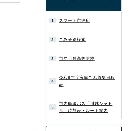
スマート市役所
ごみ分別検索
市立川越高等学校
令和8年度家庭ごみ収集日程
表
市内循環バス「川越シャト
ル」時刻表・ルート案内