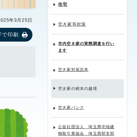
住宅
25年3月25日
空き家等対策
字で印刷
市内空き家の実態調査を行い
ます
空き家対策読本
空き家の樹木の越境
空き家バンク
公益社団法人 埼玉県宅地建
物取引業協会 埼玉西部支部