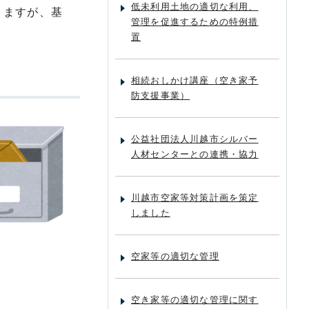
低未利用土地の適切な利用、
りますが、基
管理を促進するための特例措
置
相続おしかけ講座（空き家予
防支援事業）
公益社団法人川越市シルバー
人材センターとの連携・協力
川越市空家等対策計画を策定
しました
空家等の適切な管理
空き家等の適切な管理に関す