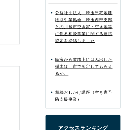
公益社団法人 埼玉県宅地建
物取引業協会 埼玉西部支部
との川越市空き家・空き地等
に係る相談事業に関する連携
協定を締結しました
民家から道路上にはみ出した
樹木は、市で剪定してもらえ
るか。
相続おしかけ講座（空き家予
防支援事業）
アクセスランキング