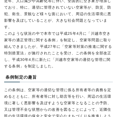
近年、人口減少や高齢化等に伴い、全国的に空き家が増加し
ており、特に、適切に管理されていない空家等が、防災、防
犯、衛生、景観など様々な面において、周辺の生活環境に悪
影響を及ぼしていることが、大きな社会問題となっていま
す。
このような状況の中で本市では平成25年4月に「川越市空き
家等の適正管理に関する条例」を制定し、空家等問題に取り
組んできましたが、平成27年に「空家等対策の推進に関する
特別措置法」が施行されたことを受け、この条例を全部改正
し、平成30年4月に新たに「川越市空家等の適切な管理に関
する条例」を制定しました。
条例制定の趣旨
この条例は、空家等の適切な管理に係る所有者等の責務を定
めるとともに、所有者等に対し助言等を行い、周辺の生活環
境に著しく悪影響を及ぼすような空家等となることの予防、
又は管理不全な状態からの改善を図ることによって、近隣住
民の生活環境の保全と安全で安心なまちづくりを推進しよう