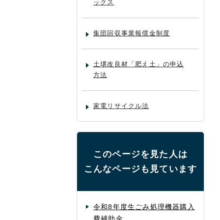
ックス
集団回収事業報償金制度
土壌改良材「肥え土」の申込
方法
家電リサイクル法
このページを見た人は
こんなページも見ています
令和8年度生ごみ処理機器購入
費補助金