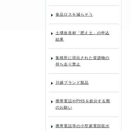
食品ロスを減らそう
土壌改良材「肥え土」の申込
結果
集積所に排出された資源物の
持ち去り禁止
川越ブランド製品
携帯電話やPHSを処分する際
のお願い
携帯電話等の小型家電回収ボ