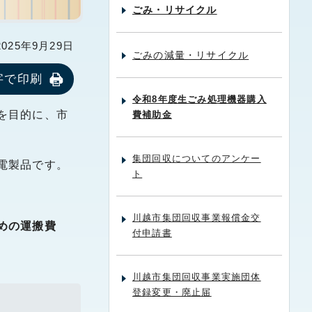
ごみ・リサイクル
25年9月29日
ごみの減量・リサイクル
字で印刷
令和8年度生ごみ処理機器購入
を目的に、市
費補助金
集団回収についてのアンケー
電製品です。
ト
川越市集団回収事業報償金交
めの運搬費
付申請書
川越市集団回収事業実施団体
登録変更・廃止届