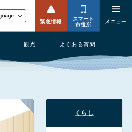
nguage
スマート
緊急情報
メニュー
市役所
観光
よくある質問
し
くらし