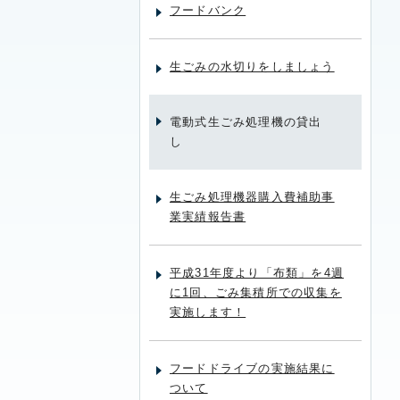
フードバンク
生ごみの水切りをしましょう
電動式生ごみ処理機の貸出
し
生ごみ処理機器購入費補助事
業実績報告書
平成31年度より「布類」を4週
に1回、ごみ集積所での収集を
実施します！
フードドライブの実施結果に
ついて