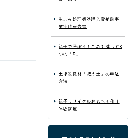
生ごみ処理機器購入費補助事
業実績報告書
親子で学ぼう！ごみを減らす3
つの「R」
土壌改良材「肥え土」の申込
方法
親子リサイクルおもちゃ作り
体験講座