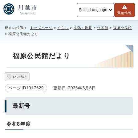
Select Language
緊急情報
現在の位置：
トップページ
>
くらし
>
文化・教養
>
公民館
>
福原公民館
> 福原公民館だより
福原公民館だより
いいね！
ページID1017629
更新日 2026年5月8日
最新号
令和8年度