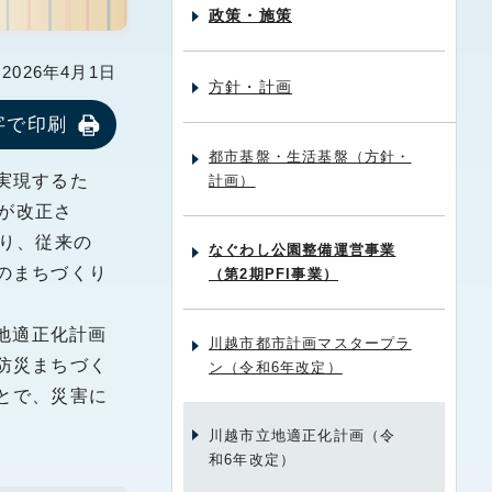
政策・施策
026年4月1日
方針・計画
字で印刷
都市基盤・生活基盤（方針・
実現するた
計画）
法が改正さ
り、従来の
なぐわし公園整備運営事業
のまちづくり
（第2期PFI事業）
地適正化計画
川越市都市計画マスタープラ
防災まちづく
ン（令和6年改定）
とで、災害に
川越市立地適正化計画（令
和6年改定）