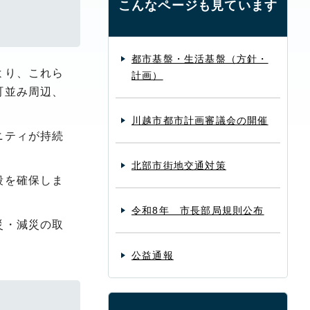
こんなページも見ています
都市基盤・生活基盤（方針・
より、これら
計画）
町並み周辺、
川越市都市計画審議会の開催
ニティが持続
北部市街地交通対策
段を確保しま
令和8年 市長部局規則公布
災・減災の取
公益通報