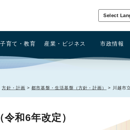
Select La
子育て・教育
産業・ビジネス
市政情報
>
方針・計画
>
都市基盤・生活基盤（方針・計画）
> 川越市
（令和6年改定）