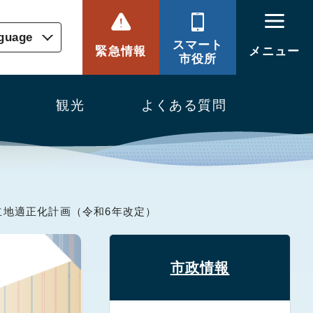
nguage
スマート
緊急情報
メニュー
市役所
観光
よくある質問
立地適正化計画（令和6年改定）
市政情報