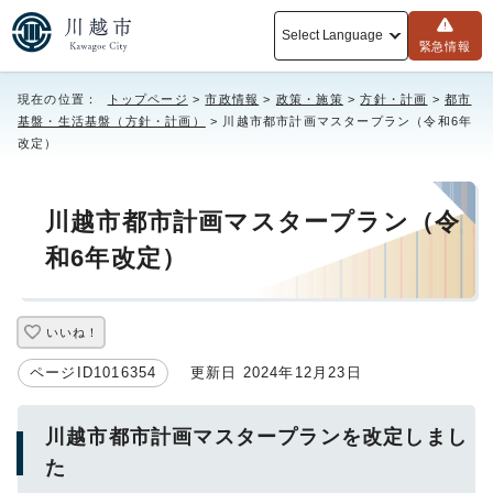
Select Language
緊急情報
現在の位置：
トップページ
>
市政情報
>
政策・施策
>
方針・計画
>
都市
基盤・生活基盤（方針・計画）
> 川越市都市計画マスタープラン（令和6年
改定）
川越市都市計画マスタープラン（令
和6年改定）
いいね！
ページID1016354
更新日 2024年12月23日
川越市都市計画マスタープランを改定しまし
た