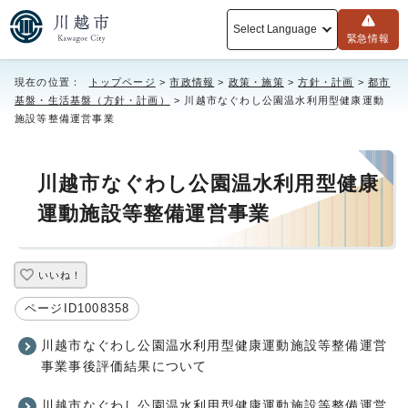
Select Language
緊急情報
現在の位置：
トップページ
>
市政情報
>
政策・施策
>
方針・計画
>
都市
基盤・生活基盤（方針・計画）
> 川越市なぐわし公園温水利用型健康運動
施設等整備運営事業
川越市なぐわし公園温水利用型健康
運動施設等整備運営事業
いいね！
ページID1008358
川越市なぐわし公園温水利用型健康運動施設等整備運営
事業事後評価結果について
川越市なぐわし公園温水利用型健康運動施設等整備運営