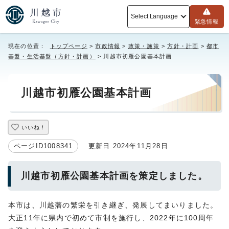
Select Language
緊急情報
現在の位置：
トップページ
>
市政情報
>
政策・施策
>
方針・計画
>
都市
基盤・生活基盤（方針・計画）
> 川越市初雁公園基本計画
川越市初雁公園基本計画
いいね！
ページID1008341
更新日 2024年11月28日
川越市初雁公園基本計画を策定しました。
本市は、川越藩の繁栄を引き継ぎ、発展してまいりました。
大正11年に県内で初めて市制を施行し、2022年に100周年