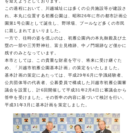
を迎えようとしております。
この過程において、川越城址には多くの公共施設等が建設さ
れ、本丸に位置する初雁公園は、昭和26年に市の都市計画公
園第1号公園として誕生し、野球場、プールなど多くの市民
に親しまれてまいりました。
一方で、往時の姿を偲ぶのは、初雁公園内の本丸御殿及び土
塁の一部や三芳野神社、富士見櫓跡、中ノ門堀跡など僅かに
残すのみとなっています。
本市としては、この貴重な財産を守り、将来に受け継ぐた
め、「川越市初雁公園基本計画」の策定をいたしました。
基本計画の策定にあたっては、平成29年6月に学識経験者、
公共団体等の代表者、公募委員で構成した川越市初雁公園審
議会を設置し、計6回開催して平成31年2月4日に審議会から
答申を受けました。その答申の内容に基づいて検討を行い、
平成31年3月に基本計画を策定しました。