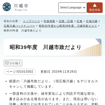
Select Language
緊急情報
現在の位置：
トップページ
>
市政情報
>
広聴・広報
>
広報
>
広報川越
>
広報川越バックナンバー
>
昭和30年度から昭和39年度 川越市政だより
>
昭和39年度 川越市政だより
昭和39年度 川越市政だより
いいね！
ページID1010302
更新日 2024年11月28日
紙面の「川越市政だより」（現広報川越）をデジタルス
キャンして掲載しています。
一部資料の欠落や、経年変化により判読不可能な部分、
書き込みがある場合があります。また、現在は用いない
語彙・表現などが含まれていることがありますが、資料