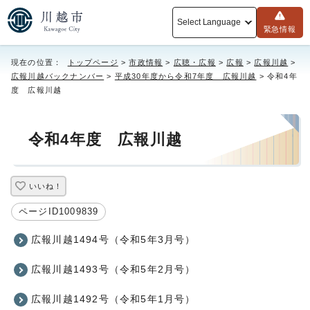
Select Language
緊急情報
現在の位置：
トップページ
>
市政情報
>
広聴・広報
>
広報
>
広報川越
>
広報川越バックナンバー
>
平成30年度から令和7年度 広報川越
> 令和4年
度 広報川越
令和4年度 広報川越
いいね！
ページID1009839
広報川越1494号（令和5年3月号）
広報川越1493号（令和5年2月号）
広報川越1492号（令和5年1月号）