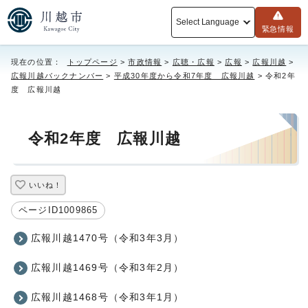
Select Language
緊急情報
現在の位置：
トップページ
>
市政情報
>
広聴・広報
>
広報
>
広報川越
>
広報川越バックナンバー
>
平成30年度から令和7年度 広報川越
> 令和2年
度 広報川越
令和2年度 広報川越
いいね！
ページID1009865
広報川越1470号（令和3年3月）
広報川越1469号（令和3年2月）
広報川越1468号（令和3年1月）