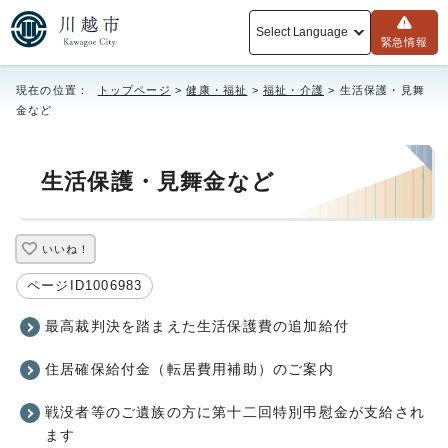
Select Language
緊急情報
現在の位置：
トップページ
>
健康・福祉
>
福祉・介護
> 生活保護・見舞
金など
生活保護・見舞金など
いいね！
ページID1006983
最高裁判決を踏まえた生活保護費の追加給付
住居確保給付金（転居費用補助）のご案内
戦没者等のご遺族の方に第十二回特別弔慰金が支給され
ます