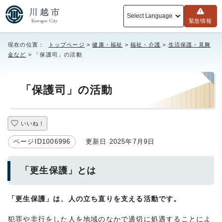
Select Language
緊急情報
現在の位置：
トップページ
>
健康・福祉
>
福祉・介護
>
生活保護・見舞
金など
> 「保護司」の活動
「保護司」の活動
いいね！
ページID1006996
更新日 2025年7月9日
「更生保護」とは
「更生保護」は、人の立ち直りを支える活動です。
犯罪や非行をした人を地域のなかで適切に処遇することによ