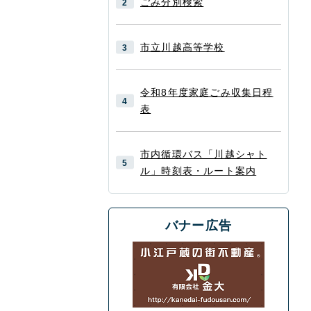
ごみ分別検索
市立川越高等学校
令和8年度家庭ごみ収集日程
表
市内循環バス「川越シャト
ル」時刻表・ルート案内
バナー広告