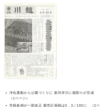
浄化運動から公園づくりに 新河岸川に掘割りが完成
（1ページ）
市税条例が一部改正 都市計画税は0．3／100に （2ペ