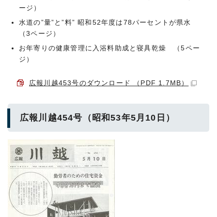
ージ）
水道の”量”と”料” 昭和52年度は78パーセントが県水
（3ページ）
お年寄りの健康管理に入浴料助成と寝具乾燥 （5ペー
ジ）
広報川越453号のダウンロード （PDF 1.7MB）
広報川越454号（昭和53年5月10日）