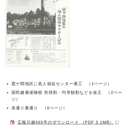
霞ケ関地区に老人福祉センター着工 （1ページ）
国民健康保険税 所得割・均等額割などを改正 （2ペー
ジ）
表通り裏通り （6ページ）
広報川越465号のダウンロード （PDF 3.1MB）