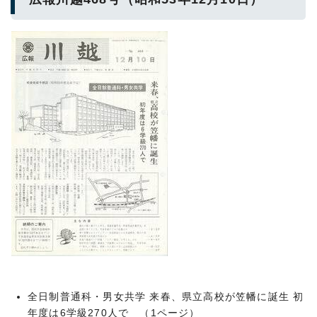
全日制普通科・男女共学 来春、県立高校が笠幡に誕生 初
年度は6学級270人で （1ページ）