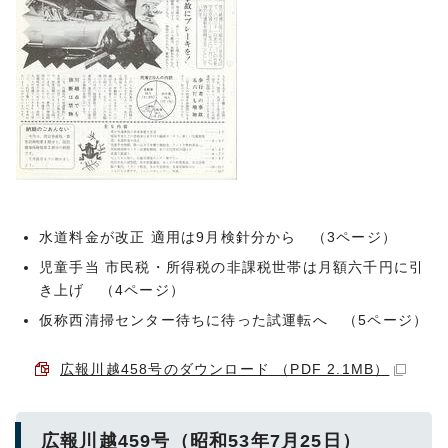
水道料金が改正 適用は9月検針分から （3ページ）
児童手当 市民税・所得税の非課税世帯は月額六千円に引
き上げ （4ページ）
仮称西清掃センター待ちに待った試運転へ （5ページ）
広報川越458号のダウンロード （PDF 2.1MB）
広報川越459号（昭和53年7月25日）