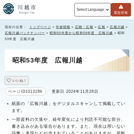
Select Language
緊急情報
現在の位置：
トップページ
>
市政情報
>
広聴・広報
>
広報
>
広報川越
>
広報川越バックナンバー
>
昭和50年度から昭和59年度 広報川越
> 昭和
53年度 広報川越
昭和53年度 広報川越
いいね！
ページID1010286
更新日 2024年11月28日
紙面の「広報川越」をデジタルスキャンして掲載してい
ます。
一部資料の欠落や、経年変化により判読不可能な部分、
書き込みがある場合があります。また、現在は用いない
語彙・表現などが含まれていることがありますが、資料