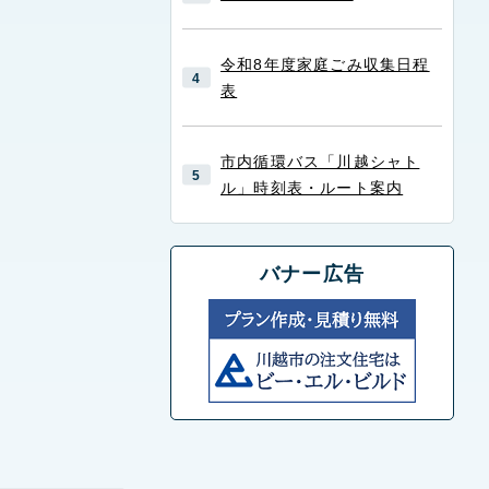
令和8年度家庭ごみ収集日程
表
市内循環バス「川越シャト
ル」時刻表・ルート案内
バナー広告