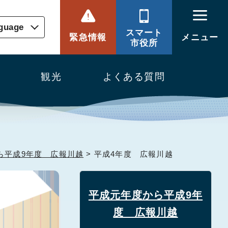
nguage
スマート
緊急情報
メニュー
市役所
観光
よくある質問
ら平成9年度 広報川越
> 平成4年度 広報川越
平成元年度から平成9年
度 広報川越