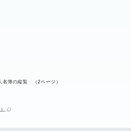
人名簿の縦覧 （2ページ）
B）