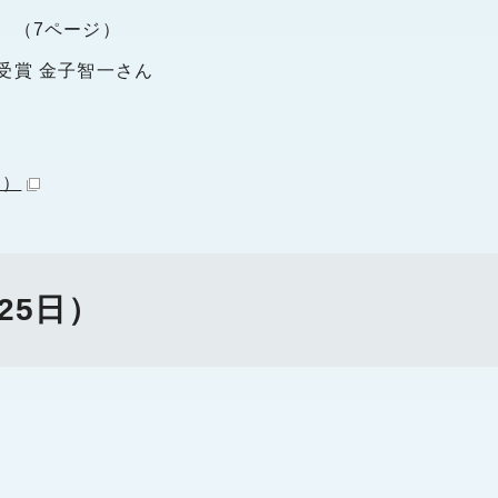
 （7ページ）
受賞 金子智一さん
B）
25日）