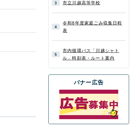
市立川越高等学校
令和8年度家庭ごみ収集日程
表
市内循環バス「川越シャト
ル」時刻表・ルート案内
バナー広告